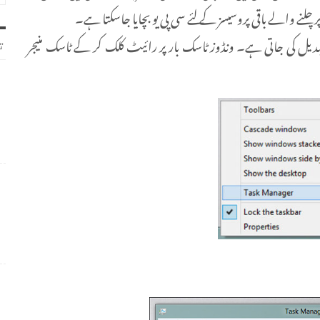
 بتاتے ہیں کہ کسی پروسیس کی affinity کیسے تبدیل کی جاتی ہے۔ ونڈوز ٹاسک بار پر رائیٹ کلک کر کے ٹاسک منیجر
ت