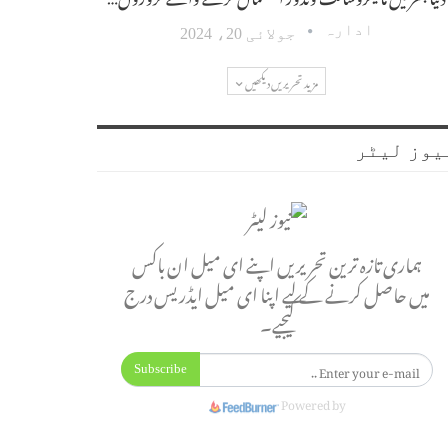
ادارہ
جولائی 20، 2024
مزید تحریریں دیکھیں
یوز لیٹر
ہماری تازہ ترین تحریریں اپنے ای میل ان باکس
میں حاصل کرنے کے لیے اپنا ای میل ایڈریس درج
کیجیے۔
Subscribe
Powered by