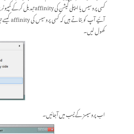
کسی پروسیس یا ایپلی کیشن کی affinity تبدیل کرکے کمپیوٹر پر چلنے والے باقی پروسیسز کے لئے سی پی یو بچایا جاسکتا ہے۔
آئیے آپ کو
کھول لیں۔
اب پروسیسز کے ٹیب میں آجائیں۔