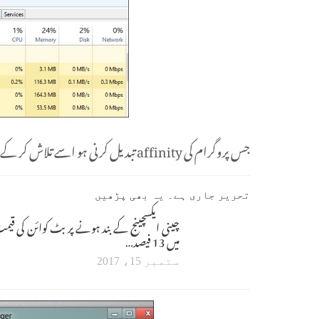
جس پروگرام کی affinity تبدیل کرنی ہو اسے تلاش کر کے اس پر رائٹ کلک کریں اور "Set affinity” کا آپشن منتخب کریں۔
تحریر جاری ہے۔ یہ بھی پڑھیں
چینی ایکسچینج کے بند ہونے پر بٹ کوائن کی قیم
میں 13 فیصد…
ستمبر 15، 2017