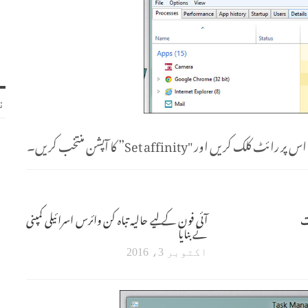
ن
ت
آئی فون کے لیے حالیہ تباہ کن وائرس اسرائیلی کمپنی
نے بنایا
اکتوبر 3، 2016