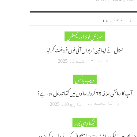
ازہ تحاریر
موبائل فونز اور ٹیبلٹس
ایپل نے اپنا تین اربواں آئی فون فروخت کر لیا
ادارہ
اگست 1، 2025
ویب باکس
آپ کا رہائشی علاقہ 75 کروڑ سالوں میں کتنا تبدیل ہوا ہے؟
رانا محمد امین اکبر
مارچ 10، 2025
ٹیکنالوجی نیوز
دنیا بھر میں مائیکروسافٹ ونڈوز استعمال کرنے والے کروڑوں…