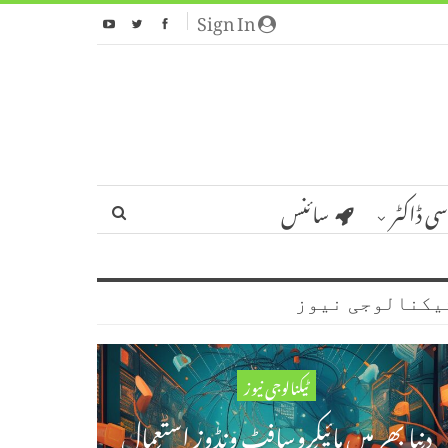
Sign In
سی ڈاکٹر
سائنس
یکنالوجی نیوز
ٹیکنالوجی نیوز
دنیا بھر میں مائیکروسافٹ ونڈوز استعمال