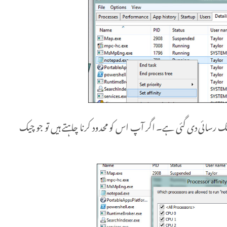
تک رسائی دی گئی ہے۔ اگر آپ اس کو محدود کرنا چاہتے ہیں تو جو چیک