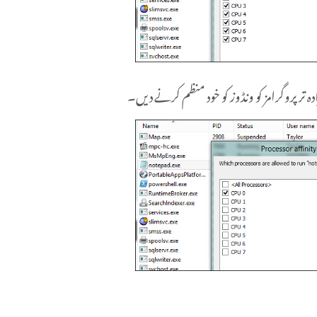
دہ تر پروگرامز کو ونڈوز کو خود منظم کرنے دیں۔