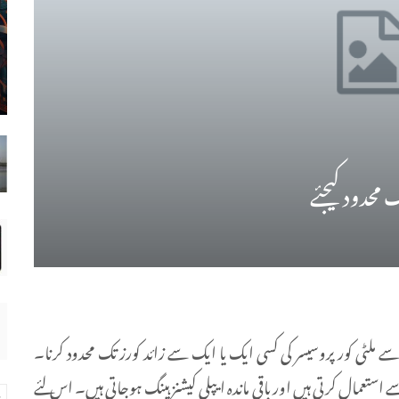
 محدود کیجئے
مطلب ہے کہ اسے ملٹی کور پروسیسر کی کسی ایک یا ایک سے زائد کورز تک محدود کرنا۔
 استعمال کرتی ہیں اور باقی ماندہ ایپلی کیشنز ہینگ ہوجاتی ہیں۔ اس لئے