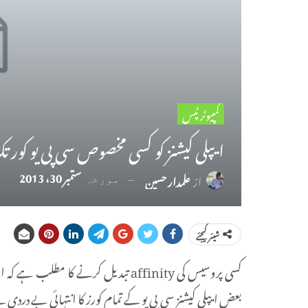
کمپیوٹر ٹپس
ایپلی کیشنز کو کسی مخصوص سی پی یو کور تک
ستمبر 30، 2013
از
علمدار حسین
مورخہ
شیئر کیجئے
کسی پروسیس کی affinity تبدیل کرنے کا 
بعض ایپلی کیشنز سی پی یو کے تمام کورز کا انتہائی بے دردی سے