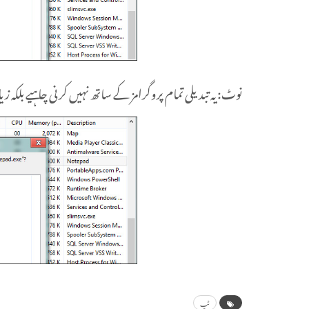
نوٹ: یہ تبدیلی تمام پروگرامز کے ساتھ نہیں کرنی چاہیے بلکہ زیا
ٹپ