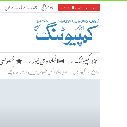
ہوم پیج
ہمارے بارے میں
ر
ہفتہ، اگست 8، 2026
کمپیوٹنگ
ٹیکنالوجی نیوز
خصوصی 
ہوم پیج
کمپیوٹر ٹپس
ایپلی کیشنز کو کسی مخصوص سی پی یو کور تک محدود کیجئے