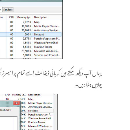
یہاں آپ دیکھ سکتے ہیں کہ بائی ڈیفالٹ اسے تمام پراسیسرز 
چاہیں ہٹا دیں۔