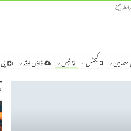
ابطہ کیجئے
مضامین
گیجٹس
ٹپس
ڈاؤن لوڈز
پی 
ٹ