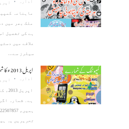
ادارہ
اپریل 23، 
ملک بھر میں دس
ہے کی تفصیل اس
علاقے میں دستی
سیلرز سے…
اپریل 2013ء کا شمارہ
کمپیوٹنگ کے شمارے
ادارہ
اپریل 17، 
اپریل
ہے۔ شمارہ اگر 
تحریریں یہ ہیں