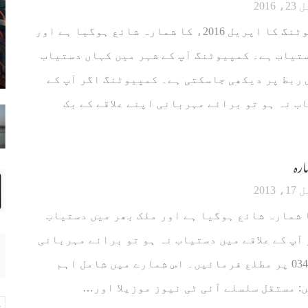
2016
ماہنامہ کمپیوٹنگ کا اپریل 2016ء کا شمارہ شائع ہوگیا ہے اور
تیاب ہے۔ کمپیوٹنگ آپ کے شہر میں کہاں دستیاب
 ربط پر دیکھی جاسکتی ہے۔ کمپیوٹنگ اگر آپ کے
اب نہ ہو تو برائے مہربانی اپنے علاقے کے بک
2013
 2013ء کا شمارہ شائع ہوگیا ہے اور ملک بھر میں دستیاب
آپ کے علاقے میں دستیاب نہ ہو تو برائے مہربانی
ہمیں، 03422507857 پر مطلع فرمائیں۔ اس شمارے میں شامل اہم
: مستقل سلسلے آئی ٹی نیوز موزیلا اور…