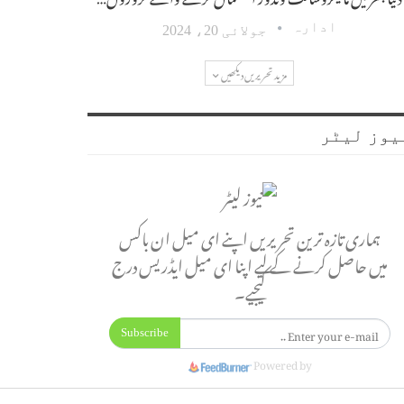
ادارہ
جولائی 20، 2024
مزید تحریریں دیکھیں
یوز لیٹر
ہماری تازہ ترین تحریریں اپنے ای میل ان باکس
میں حاصل کرنے کے لیے اپنا ای میل ایڈریس درج
کیجیے۔
Subscribe
Powered by