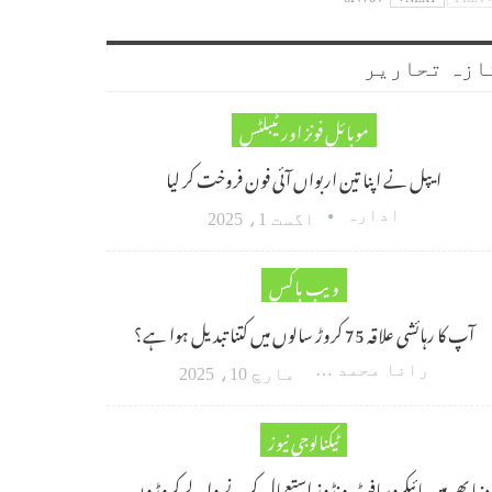
ازہ تحاریر
موبائل فونز اور ٹیبلٹس
ایپل نے اپنا تین اربواں آئی فون فروخت کر لیا
ادارہ
اگست 1، 2025
ویب باکس
آپ کا رہائشی علاقہ 75 کروڑ سالوں میں کتنا تبدیل ہوا ہے؟
رانا محمد امین اکبر
مارچ 10، 2025
ٹیکنالوجی نیوز
دنیا بھر میں مائیکروسافٹ ونڈوز استعمال کرنے والے کروڑوں…