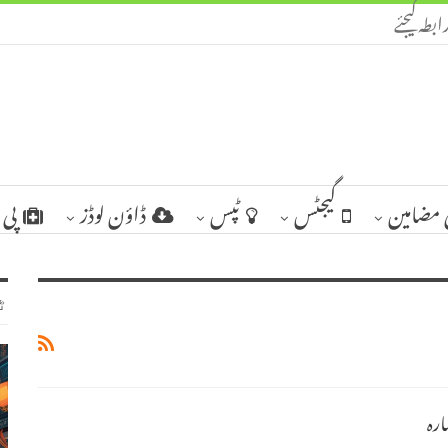
ابطہ کیجئے
مضامین
گیجٹس
ٹپس
ڈاؤن لوڈز
پی 
ٹ