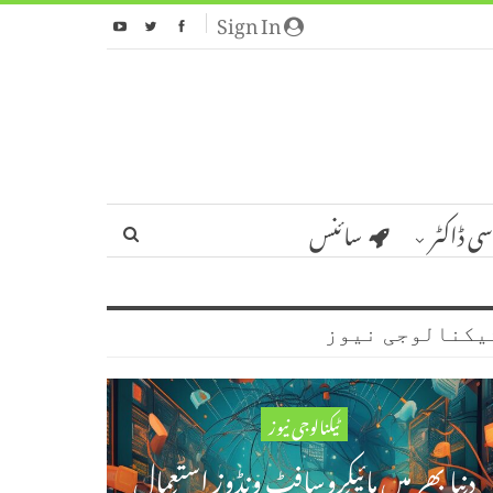
Sign In
سی ڈاکٹر
سائنس
یکنالوجی نیوز
ٹیکنالوجی نیوز
دنیا بھر میں مائیکروسافٹ ونڈوز استعمال