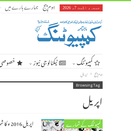
ہوم پیج
ہمارے بارے میں
ر
جمعہ، اگست 7، 2026
کمپیوٹنگ
ٹیکنالوجی نیوز
خصوصی 
ہوم پیج
اپریل
Browsing Tag
اپریل
اپریل 2016ء کا شمارہ
کمپیوٹنگ کے شمارے