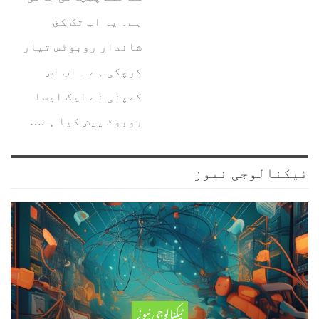
ہے۔ یہ اب تک کئ
شاندار روبوٹس تیار
کرچکی ہے ۔ اب اس
کمپنی نے ایک ایسا
روبوٹ پیش کیا ہے…
ٹیکنالوجی نیوز
ٹیکنالوجی نیوز