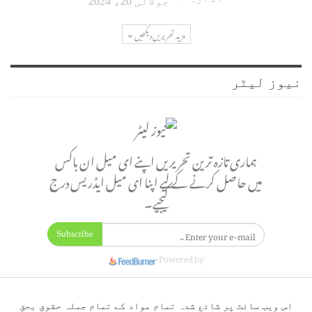
جولائی 20، 2024
مزید تحریریں دیکھیں
نیوز لیٹر
ہماری تازہ ترین تحریریں اپنے ای میل ان باکس
میں حاصل کرنے کے لیے اپنا ای میل ایڈریس درج
کیجیے۔
Subscribe
Powered by
اس ویب سائٹ پر شائع شدہ تمام مواد کے تمام جملہ حقوق بحق