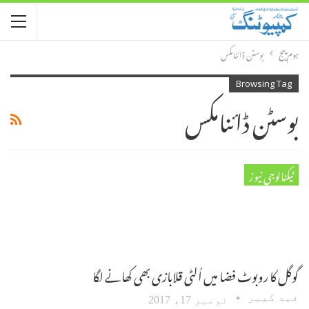
ہوم پیج
بوسٹن ڈائنامکس
Browsing Tag
بوسٹن ڈائنامکس
ٹیکنالوجی نیوز
گوگل کا روبوٹ فضا میں اُلٹی قلابازی بھی کھانے لگا
فہد کیہر
نومبر 17، 2017