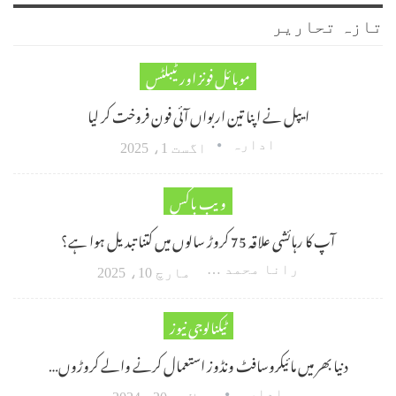
تازہ تحاریر
موبائل فونز اور ٹیبلٹس
ایپل نے اپنا تین اربواں آئی فون فروخت کر لیا
ادارہ
اگست 1، 2025
ویب باکس
آپ کا رہائشی علاقہ 75 کروڑ سالوں میں کتنا تبدیل ہوا ہے؟
رانا محمد امین اکبر
مارچ 10، 2025
ٹیکنالوجی نیوز
دنیا بھر میں مائیکروسافٹ ونڈوز استعمال کرنے والے کروڑوں…
ادارہ