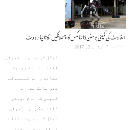
الفابیٹ کی کمپنی بوسٹن ڈائنامکس کا چھلانگیں لگاتا نیا روبوٹ
ادارہ
مارچ 2، 2017
گوگل کی سربراہ کمپنی
الفابیٹ ایک روبوٹ
بنانے والی کمپنی کی
بھی مالک ہے۔ اس
کمپنی کا نام بوسٹن
ڈائنامکس۔ یہ کمپنی
کمال کے روبوٹ بنانے
کے لئے پہچانی جاتی