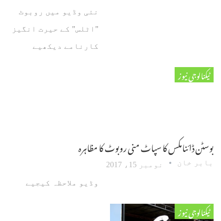
نئی وڈیو میں روبوٹ
"اٹلس" کے حیرت انگیز
کارنامے دیکھیے
ٹیکنالوجی نیوز
بوسٹن ڈائنامکس کا سپاٹ منی روبوٹ کا مظاہرہ
بابر خان
نومبر 15، 2017
وڈیو ملاحظہ کیجیے
ٹیکنالوجی نیوز