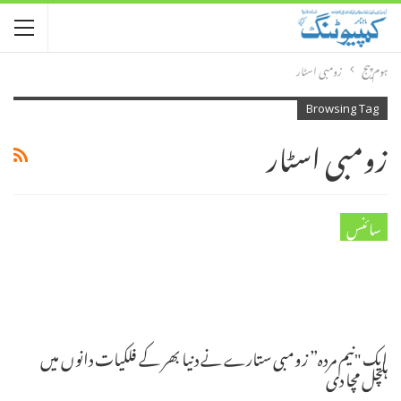
ہوم پیج
زومبی اسٹار
Browsing Tag
زومبی اسٹار
سائنس
ایک "نیم مردہ” زومبی ستارے نے دنیا بھر کے فلکیات دانوں میں
ہلچل مچا دی