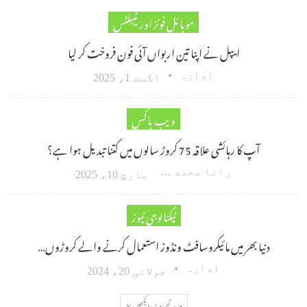
موبائل فونز اور ٹیبلٹس
ایپل نے اپنا تین اربواں آئی فون فروخت کر لیا
ادارہ
اگست 1، 2025
ویب باکس
آپ کا رہائشی علاقہ 75 کروڑ سالوں میں کتنا تبدیل ہوا ہے؟
رانا محمد امین اکبر
مارچ 10، 2025
ٹیکنالوجی نیوز
دنیا بھر میں مائیکروسافٹ ونڈوز استعمال کرنے والے کروڑوں…
ادارہ
جولائی 20، 2024
مزید تحریریں دیکھیں