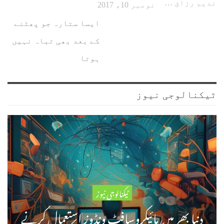
ندیم رزاق کھوہارا
نومبر 10، 2017
ایسا ستارہ جو پھٹنے
کے بعد بھی تباہ نہیں
ہوتا
ٹیکنالوجی نیوز
ٹیکنالوجی نیوز
دنیا بھر میں مائیکروسافٹ ونڈوز استعمال کرنے