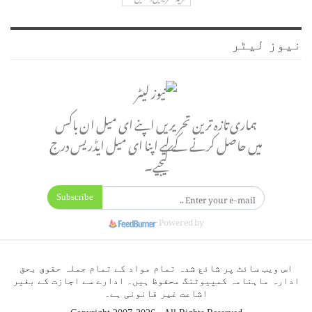
نیوز لیٹر
ہماری تازہ ترین تحریریں اپنے ای میل ان باکس
میں حاصل کرنے کے لیے اپنا ای میل ایڈریس درج
کیجیے۔
Subscribe
Powered by
اس ویب سائٹ پر شائع شدہ تمام مواد کے تمام جملہ حقوق بحق
ادارہ ماہنامہ کمپیوٹنگ محفوظ ہیں۔ ادارے سے اجازت کے بغیر
اشاعت غیر قانونی ہے۔