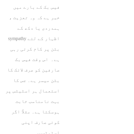
فیس بک کے بارے میں
خبر ہے کہ وہ تعزیت ،
ہمدردی یا دکھ کے
اظہار کے لئے sympathy
بٹن پر کام کرتی رہی
ہے۔ اس وقت فیس بک
صارفین کو صرف لائک کا
بٹن میسر ہے۔ جس کا
استعمال ہر اسٹیٹس پر
بہت نامناسب ثابت
ہوسکتا ہے۔ مثلاً اگر
کوئی صارف اپنی
اسٹیٹس…