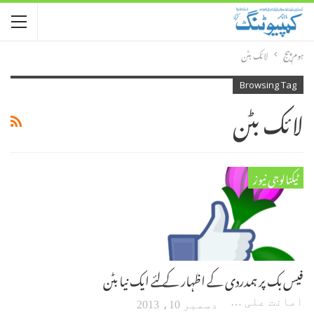
ہوم پیج
لائک بٹن
Browsing Tag
لائک بٹن
ٹیکنالوجی نیوز
فیس بک پر ہمدردی کے اظہار کے لئے ایک نیا بٹن
امانت علی گوہر
دسمبر 10، 2013