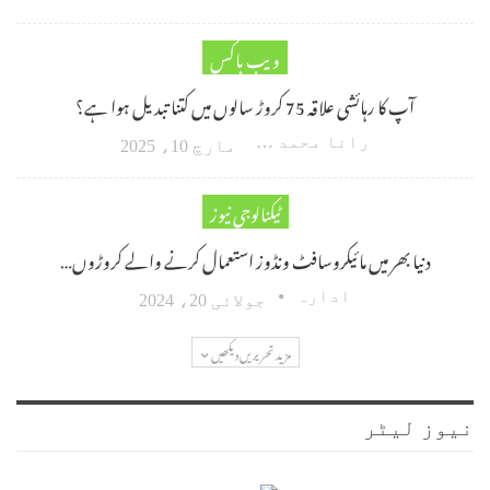
ویب باکس
آپ کا رہائشی علاقہ 75 کروڑ سالوں میں کتنا تبدیل ہوا ہے؟
رانا محمد امین اکبر
مارچ 10، 2025
ٹیکنالوجی نیوز
دنیا بھر میں مائیکروسافٹ ونڈوز استعمال کرنے والے کروڑوں…
ادارہ
جولائی 20، 2024
مزید تحریریں دیکھیں
نیوز لیٹر