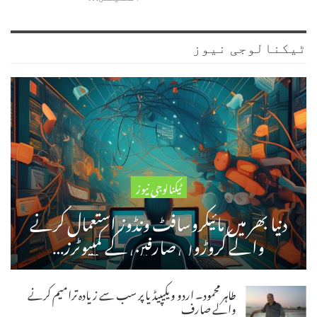
ٹیکنالوجی نیوز
ٹیکنالوجی نیوز
دنیا بھر میں مائیکروسافٹ ونڈوز استعمال کرنے
والے کروڑوں صارفین کے کمپیوٹرز…
طاہر محمود۔ اردو ویکیپیڈیا پر سب سے زیادہ ترامیم کرنے
والے صارف