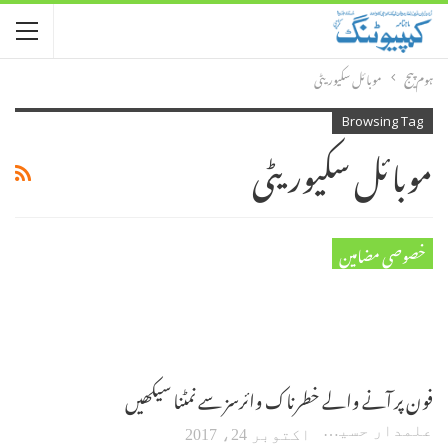
ہوم پیج
موبائل سکیوریٹی
Browsing Tag
موبائل سکیوریٹی
خصوصی مضامین
فون پر آنے والے خطرناک وائرسز سے نمٹنا سیکھیں
علمدار حسین
اکتوبر 24، 2017