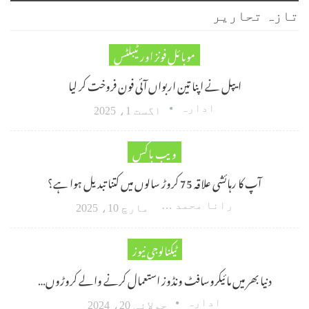
تازہ تحاریر
موبائل فونز اور ٹیبلٹس
ایپل نے اپنا تین اربواں آئی فون فروخت کر لیا
ادارہ
اگست 1، 2025
ویب باکس
آپ کا رہائشی علاقہ 75 کروڑ سالوں میں کتنا تبدیل ہوا ہے؟
رانا محمد امین اکبر
مارچ 10، 2025
ٹیکنالوجی نیوز
دنیا بھر میں مائیکروسافٹ ونڈوز استعمال کرنے والے کروڑوں…
ادارہ
جولائی 20، 2024