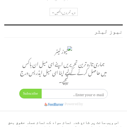
مزید تحریریں دیکھیں
نیوز لیٹر
ہماری تازہ ترین تحریریں اپنے ای میل ان باکس
میں حاصل کرنے کے لیے اپنا ای میل ایڈریس درج
کیجیے۔
Subscribe
Powered by
اس ویب سائٹ پر شائع شدہ تمام مواد کے تمام جملہ حقوق بحق