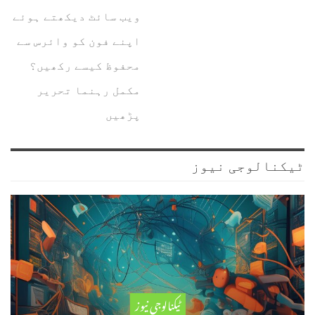
ویب سائٹ دیکھتے ہوئے
اپنے فون کو وائرس سے
محفوظ کیسے رکھیں؟
مکمل رہنما تحریر
پڑھیں
ٹیکنالوجی نیوز
ٹیکنالوجی نیوز