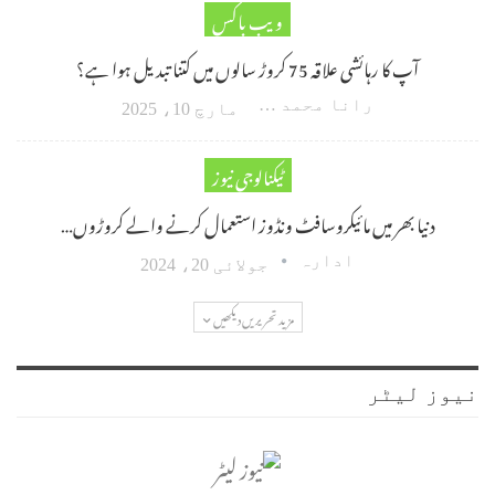
ویب باکس
آپ کا رہائشی علاقہ 75 کروڑ سالوں میں کتنا تبدیل ہوا ہے؟
رانا محمد امین اکبر
مارچ 10، 2025
ٹیکنالوجی نیوز
دنیا بھر میں مائیکروسافٹ ونڈوز استعمال کرنے والے کروڑوں…
ادارہ
جولائی 20، 2024
مزید تحریریں دیکھیں
نیوز لیٹر