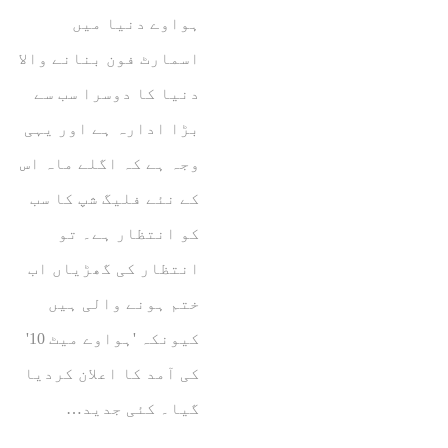
ہواوے دنیا میں
اسمارٹ فون بنانے والا
دنیا کا دوسرا سب سے
بڑا ادارہ ہے اور یہی
وجہ ہے کہ اگلے ماہ اس
کے نئے فلیگ شپ کا سب
کو انتظار ہے۔ تو
انتظار کی گھڑیاں اب
ختم ہونے والی ہیں
کیونکہ 'ہواوے میٹ 10'
کی آمد کا اعلان کردیا
گیا۔ کئی جدید…