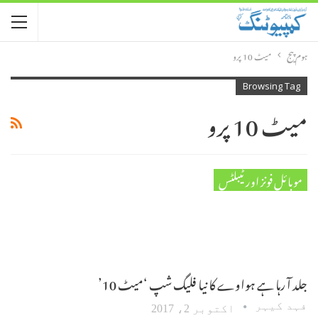
ہوم پیج
میٹ 10 پرو
Browsing Tag
میٹ 10 پرو
موبائل فونز اور ٹیبلٹس
جلد آ رہا ہے ہواوے کا نیا فلیگ شپ ‘میٹ 10’
فہد کیہر
اکتوبر 2، 2017