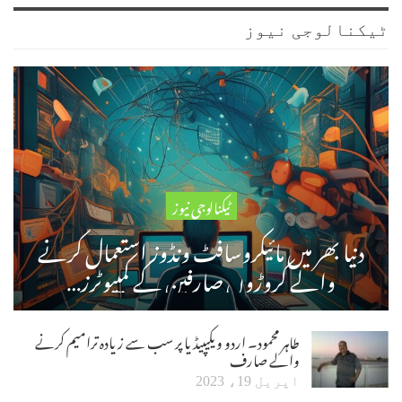
ٹیکنالوجی نیوز
ٹیکنالوجی نیوز
دنیا بھر میں مائیکروسافٹ ونڈوز استعمال کرنے
والے کروڑوں صارفین کے کمپیوٹرز…
طاہر محمود۔ اردو ویکیپیڈیا پر سب سے زیادہ ترامیم کرنے
والے صارف
اپریل 19، 2023