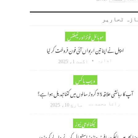
ازہ تحاریر
موبائل فونز اور ٹیبلٹس
ایپل نے اپنا تین اربواں آئی فون فروخت کر لیا
ادارہ
اگست 1، 2025
ویب باکس
آپ کا رہائشی علاقہ 75 کروڑ سالوں میں کتنا تبدیل ہوا ہے؟
رانا محمد امین اکبر
مارچ 10، 2025
ٹیکنالوجی نیوز
دنیا بھر میں مائیکروسافٹ ونڈوز استعمال کرنے والے کروڑوں…