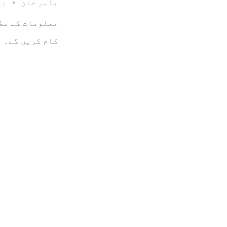
بابر خان
اکتو
معلومات کے مطا
کام کریں گے۔