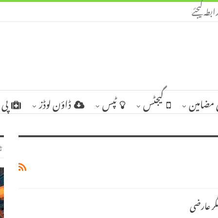
ابطہ کیجئے
مضامین
گیجٹس
ٹپس
ڈاؤن لوڈز
پی 
ٹ
گر عارضی