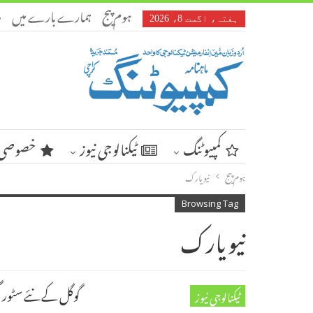
ہوم پیج
ہمارے بارے میں
ر
ہفتہ، اگست 8، 2026
کمپیوٹنگ
ٹیکنالوجی نیوز
خصوصی 
ہوم پیج
نیویارک
Browsing Tag
نیویارک
گوگل کے نئے سٹور م
ٹیکنالوجی نیوز