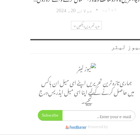
ادارہ
جولائی 20، 2024
مزید تحریریں دیکھیں
یوز لیٹر
ہماری تازہ ترین تحریریں اپنے ای میل ان باکس
میں حاصل کرنے کے لیے اپنا ای میل ایڈریس درج
کیجیے۔
Subscribe
Powered by