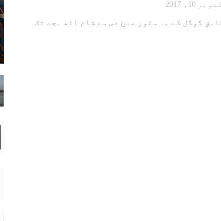
بر 10، 2017
بق گوگل کے یہ سٹور صبح دس سے شام آٹھ بجے تک