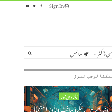
Sign In
سی ڈاکٹر
سائنس
یکنالوجی نیوز
ٹیکنالوجی نیوز
دنیا بھر میں مائیکروسافٹ ونڈوز استعمال