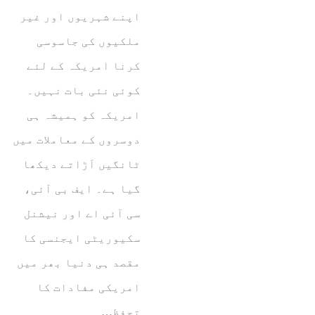
اپنے شہریوں اور غیر
ملکیوں کی جاسوسی
کرنا امریکہ کے لئے
کوئی نئی بات نہیں۔
امریکہ کو ہمیشہ ہی
دوسروں کے معاملات میں
ٹانگیں اَڑاتے دیکھا
گیا ہے۔ ایف بی آئی،
سی آئی اے اور نیشنل
سکیوریٹی ایجنسی کا
مقصد ہی دنیا بھر میں
امریکی مفادات کا
تحفظ…