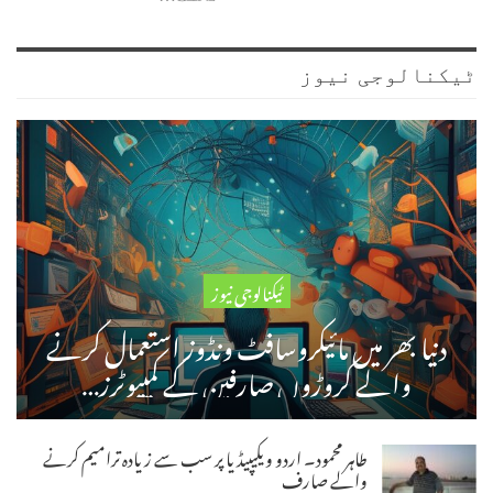
ٹیکنالوجی نیوز
ٹیکنالوجی نیوز
دنیا بھر میں مائیکروسافٹ ونڈوز استعمال کرنے
والے کروڑوں صارفین کے کمپیوٹرز…
طاہر محمود۔ اردو ویکیپیڈیا پر سب سے زیادہ ترامیم کرنے
والے صارف