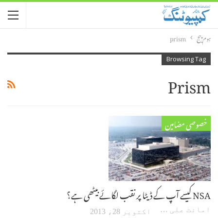
ہوم پیج
prism
Browsing Tag
Prism
خصوصی مضامین
NSA کیسے آپ کے ڈیٹا پر نقب لگائے بیٹھی ہے؟
امانت علی گوہر
اکتوبر 28، 2013