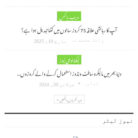
ویب باکس
آپ کا رہائشی علاقہ 75 کروڑ سالوں میں کتنا تبدیل ہوا ہے؟
رانا محمد امین اکبر
مارچ 10، 2025
ٹیکنالوجی نیوز
دنیا بھر میں مائیکروسافٹ ونڈوز استعمال کرنے والے کروڑوں…
ادارہ
جولائی 20، 2024
مزید تحریریں دیکھیں
نیوز لیٹر