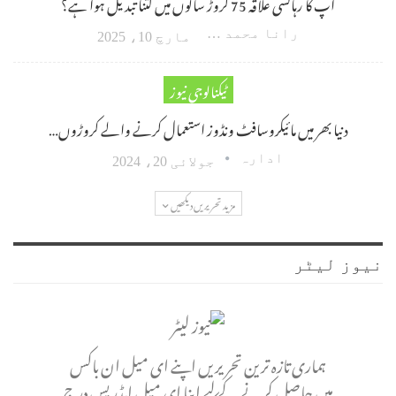
آپ کا رہائشی علاقہ 75 کروڑ سالوں میں کتنا تبدیل ہوا ہے؟
رانا محمد امین اکبر
مارچ 10، 2025
ٹیکنالوجی نیوز
دنیا بھر میں مائیکروسافٹ ونڈوز استعمال کرنے والے کروڑوں…
ادارہ
جولائی 20، 2024
مزید تحریریں دیکھیں
نیوز لیٹر
ہماری تازہ ترین تحریریں اپنے ای میل ان باکس
میں حاصل کرنے کے لیے اپنا ای میل ایڈریس درج