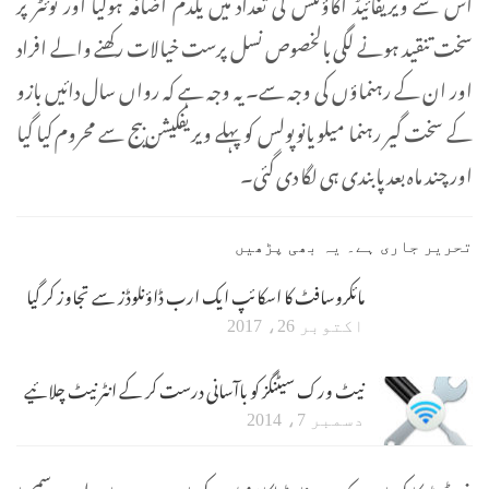
اس سے ویریفائیڈ اکاؤنٹس کی تعداد میں یکدم اضافہ ہوگیا اور ٹوئٹر پر
سخت تنقید ہونے لگی بالخصوص نسل پرست خیالات رکھنے والے افراد
اور ان کے رہنماؤں کی وجہ سے۔ یہ وجہ ہے کہ رواں سال دائیں بازو
کے سخت گیر رہنما میلو یانوپولس کو پہلے ویریفکیشن بیج سے محروم کیا گیا
اور چند ماہ بعد پابندی ہی لگا دی گئی۔
تحریر جاری ہے۔ یہ بھی پڑھیں
مائکروسافٹ کا اسکائپ ایک ارب ڈاؤنلوڈز سے تجاوز کر گیا
اکتوبر 26، 2017
نیٹ ورک سیٹنگز کو باآسانی درست کر کے انٹرنیٹ چلائیے
دسمبر 7، 2014