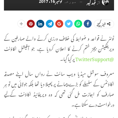
نومبر 16، 2017
از
فہد کیہر
مورخہ
شیئر کیجئے
ٹوئٹر نے قواعد و ضوابط کی خلاف ورزی کرنے والے صارفین کے
ویریفکیشن بیجز ختم کرنے کا اعلان کردیا ہے، جو آفیشل اکاؤنٹ
@TwitterSupport
پر کیا گیا۔
معروف سوشل میڈیا ویب سائٹ نے رواں سال اپنے مصدقہ
اکاؤنٹس کے سلسلے کو بڑے پیمانے پر پھیلا دیا تھا بلکہ جولائی میں تو ہر
صارف کو اجازت مل گئی تھی کہ وہ ویریفائیڈ اکاؤنٹ کے لیے
درخواست دے سکتا ہے۔