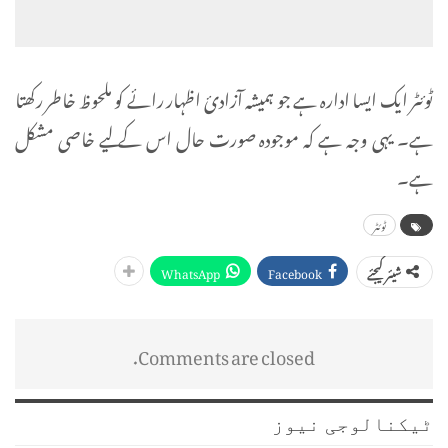
ٹوئٹر ایک ایسا ادارہ ہے جو ہمیشہ آزادئ اظہار رائے کو ملحوظ خاطر رکھتا
ہے۔ یہی وجہ ہے کہ موجودہ صورت حال اس کے لیے خاصی مشکل
ہے۔
ٹوئٹر
WhatsApp
Facebook
شیئر کیجئے
Comments are closed.
ٹیکنالوجی نیوز