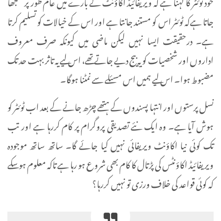
خود ٹوئٹر کا کہنا ہے کہ ویریفائیڈ اکاؤنٹ کے بارے میں عام طور پر سمجھا
جاتا ہےکہ ٹوئٹر اس کو مستند جانتا ہے اور اس کے خیالات کو تسلیم کرتا
ہے۔ درحقیقت ایسا نہیں لیکن ماضی میں کیونکہ صرف معروف
اداروں اور شخصیات کو یہ بیج دیے جاتے تھے، اس لیے یہ تاثر بہت حد تک
مضبوط ہوا۔ اس لیے ہمیں اس مسئلے سے نمٹنا ہوگا۔
نسل پرستوں اور انتہا پسندوں کے ہتھے چڑھ جانے کے بعد اب ٹوئٹر کو
ہوش آیا ہے۔ وہ ایک نئے تصدیقی پروگرام پر کام کررہا ہے اور تب
تک کوئی نیا اکاؤنٹ ویریفائی نہیں کیا جائے گا۔ ساتھ ساتھ موجودہ
ویریفائیڈ اکاؤنٹس کی پڑتال کا کام بھی شروع ہو رہا ہے تاکہ معلوم ہو سکے
کہ کوئی قواعد کی خلاف ورزی تو نہیں کررہا؟