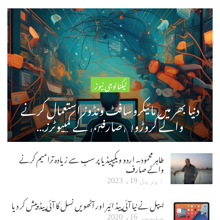
ٹیکنالوجی نیوز
دنیا بھر میں مائیکروسافٹ ونڈوز استعمال کرنے
والے کروڑوں صارفین کے کمپیوٹرز…
طاہر محمود۔ اردو ویکیپیڈیا پر سب سے زیادہ ترامیم کرنے
والے صارف
اپریل 19، 2023
ایپل نے نیا آئی پیڈ ائیر اور آٹھویں نسل کا آئی پیڈ پیش کر دیا
ستمبر 16، 2020