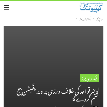
ہوم پیج
ٹیکنالوجی نیوز
ٹیکنالوجی نیوز
ٹوئٹر قواعد کی خلاف ورزی پر ویریفکیشن بیج
ختم کردے گا