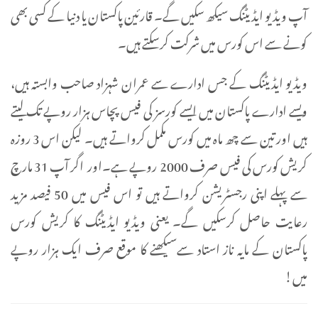
آپ ویڈیو ایڈیٹنگ سیکھ سکیں گے۔ قارئین پاکستان یا دنیا کے کسی بھی
کونے سے اس کورس میں شرکت کرسکتے ہیں۔
ویڈیو ایڈیٹنگ کے جس ادارے سے عمران شہزاد صاحب وابستہ ہیں،
ویسے ادارے پاکستان میں ایسے کورسز کی فیس پچاس ہزار روپے تک لیتے
ہیں اور تین سے چھ ماہ میں کورس مکمل کرواتے ہیں۔ لیکن اس 3 روزہ
کریش کورس کی فیس صرف 2000 روپے ہے۔اور اگر آپ 31 مارچ
سے پہلے اپنی رجسٹریشن کرواتے ہیں تو اس فیس میں 50 فیصد مزید
رعایت حاصل کرسکیں گے۔ یعنی ویڈیو ایڈیٹنگ کا کریش کورس
پاکستان کے مایہ ناز استاد سےسیکھنے کا موقع صرف ایک ہزار روپے
میں!