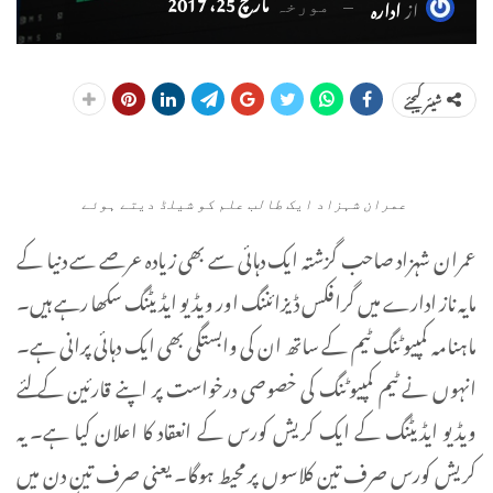
مارچ 25، 2017
از
ادارہ
مورخہ
شیئر کیجئے
عمران شہزاد ایک طالب علم کو شیلڈ دیتے ہوئے
عمران شہزاد صاحب گزشتہ ایک دہائی سے بھی زیادہ عرصے سے دنیا کے
مایہ ناز ادارے میں گرافکس ڈیزائننگ اور ویڈیو ایڈیٹنگ سکھا رہے ہیں۔
ماہنامہ کمپیوٹنگ ٹیم کے ساتھ ان کی وابستگی بھی ایک دہائی پرانی ہے۔
انہوں نے ٹیم کمپیوٹنگ کی خصوصی درخواست پر اپنے قارئین کے لئے
ویڈیو ایڈیٹنگ کے ایک کریش کورس کے انعقاد کا اعلان کیا ہے۔ یہ
کریش کورس صرف تین کلاسوں پر محیط ہوگا۔ یعنی صرف تین دن میں