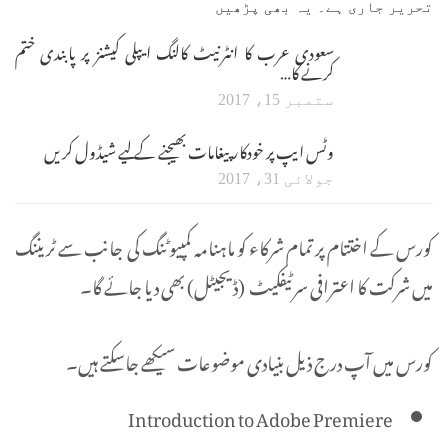
تحریر جاری ہے۔ یہ بھی پڑھیں
سعودی عرب کا انٹرنیٹ کالنگ ایپلی کیشنز پر پابندی ختم
کرنے کا…
ستمبر 15، 2017
وٹس ایپ پر خودکار پیغامات بھیجنے کے لیے شیڈول کریں
جولائی 31، 2017
کورس کے اختتام پر تمام شرکاء کو ماہنامہ کمپیوٹنگ کی جانب سے ٹریننگ
میں شرکت کا اعترافی سرٹیفکیٹ (ڈیجیٹل) بھی دیا جائے گا۔
کورس میں آپ درج ذیل بنیادی موضوعات سیکھے جاسکتے ہیں۔
Introduction to Adobe Premiere