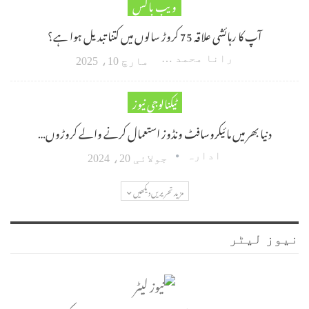
ویب باکس
آپ کا رہائشی علاقہ 75 کروڑ سالوں میں کتنا تبدیل ہوا ہے؟
رانا محمد امین اکبر
مارچ 10، 2025
ٹیکنالوجی نیوز
دنیا بھر میں مائیکروسافٹ ونڈوز استعمال کرنے والے کروڑوں…
ادارہ
جولائی 20، 2024
مزید تحریریں دیکھیں
نیوز لیٹر