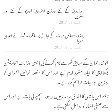
اینڈروئیڈ کے نئے ورژن اینڈروئیڈ اوریو کے نئے اور
بہترین…
اگست 3، 2017
ونڈوز موبائل موت کے دہانے پر، مائکروسافٹ نے اعلان
کردیا
اکتوبر 9، 2017
انوشہ رحمان کے مطابق گھر سے کام کرنے کی پالیسی وزارت انفارمیشن
ٹیکنالوجی کا ایک منفرد قدم ہے اور اس کا مقصد خواتین آفسران کو
بہترین سہولیات فراہم کرنا ہے۔
تاہم اس پالیسی کا اطلاق مرد ملازمین پر نہ ہونا اچھنبے کی بات ہے اور اس
سے صنفی امتیاز کو ہوا مل سکتی ہے۔