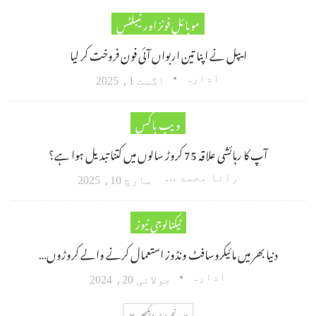
موبائل فونز اور ٹیبلٹس
ایپل نے اپنا تین اربواں آئی فون فروخت کر لیا
ادارہ
اگست 1، 2025
ویب باکس
آپ کا رہائشی علاقہ 75 کروڑ سالوں میں کتنا تبدیل ہوا ہے؟
رانا محمد امین اکبر
مارچ 10، 2025
ٹیکنالوجی نیوز
دنیا بھر میں مائیکروسافٹ ونڈوز استعمال کرنے والے کروڑوں…
ادارہ
جولائی 20، 2024
مزید تحریریں دیکھیں