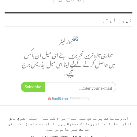
نیوز لیٹر
ہماری تازہ ترین تحریریں اپنے ای میل ان باکس
میں حاصل کرنے کے لیے اپنا ای میل ایڈریس درج
کیجیے۔
Subscribe
Powered by
اس ویب سائٹ پر شائع شدہ تمام مواد کے تمام جملہ حقوق بحق
ادارہ ماہنامہ کمپیوٹنگ محفوظ ہیں۔ ادارے سے اجازت کے بغیر
اشاعت غیر قانونی ہے۔