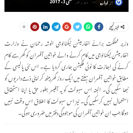
مئی 3، 2017
از
ادارہ
مورخہ
شیئر کیجئے
وزیر مملکت برائے انفارمیشن ٹیکنالوجی انوشہ رحمان نے وزارت
انفارمیشن ٹیکنالوجی میں کام کرنے والے خواتین آفسران کو گھر سے کام
کرنے کی اجازت کا نوٹی فکیشن جاری کردیا ہے۔ اس نئی پالیسی کے
مطابق خواتین آفسران ہفتے میں ایک روز گھر بیٹھ کر اپنی ذمے داریوں کو
نبھا سکیں گی۔ البتہ اس سہولت کو یہ آفیسر بطور حق یا اپنا استحقاق
استعمال نہیں کرسکیں گی۔ نیز اس سہولت کا اطلاق اس وقت نہیں
ہوگا جب ان خواتین آفسران کی موجودگی دفتر میں ضروری ہوگی۔
تحریر جاری ہے۔ یہ بھی پڑھیں