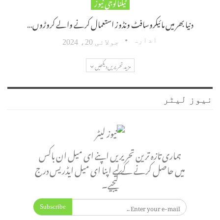
ٹیکنالوجی نیوز
دنیا بھر میں مائیکروسافٹ ونڈوز استعمال کرنے والے کروڑوں…
ادارہ
جولائی 20، 2024
مزید تحریریں دیکھیں
نیوز لیٹر
ہماری تازہ ترین تحریریں اپنے ای میل ان باکس
میں حاصل کرنے کے لیے اپنا ای میل ایڈریس درج
کیجیے۔
Subscribe