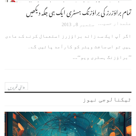
تمام براؤزرز کی براؤزنگ ہسٹری ایک ہی جگہ دیکھیں
علمدار حسین
ستمبر 8، 2013
اگر آپ ایک سے زائد براؤزرز استعمال کرنے کے عادی
ہیں تو اس سافٹ ویئر کو کارآمد پائیں گے۔
’’براؤزنگ ہسٹری ویو‘‘…
نئی تحریریں
ٹیکنالوجی نیوز