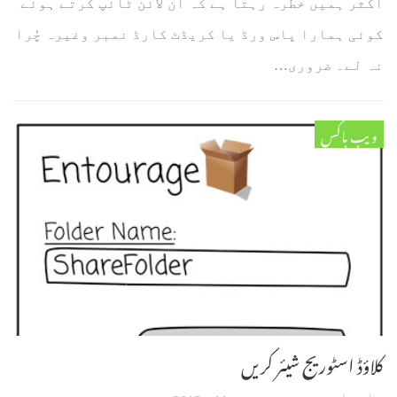
اکثر ہمیں خطرہ رہتا ہے کہ آن لائن ٹائپ کرتے ہوئے
کوئی ہمارا پاس ورڈ یا کریڈٹ کارڈ نمبر وغیرہ چُرا
نہ لے۔ ضروری…
ویب باکس
کلاؤڈ اسٹوریج شیئر کریں