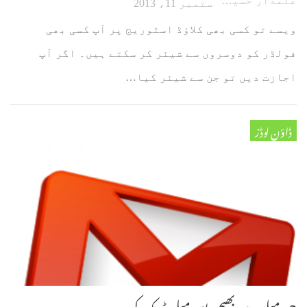
علمدار حسین
ستمبر 11، 2013
ویسے تو کسی بھی کلاؤڈ اسٹوریج پر آپ کسی بھی
فولڈر کو دوسروں سے شیئر کر سکتے ہیں۔ اگر آپ
اجازت دیں تو جن سے شیئر کیا…
ڈاؤن لوڈز
جی میل سے بھیجی ای میل ٹریک کریں