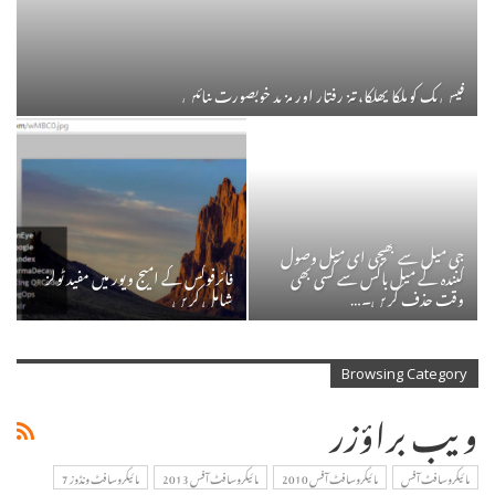
فیس بک کو ہلکا پھلکا، تیز رفتار اور مزید خوبصورت بنائیں
جی میل سے بھیجی ای میل وصول
کنندہ کے میل باکس سے کسی بھی
فائرفوکس کے امیج ویور میں مفید ٹولز
وقت حذف کریں۔…
شامل کریں
Browsing Category
ویب براؤزر
مائیکروسافٹ آفس
مائیکروسافٹ آفس 2010
مائیکروسافٹ آفس 2013
مائیکروسافٹ ونڈوز 7