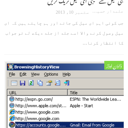
علمدار حسین
ستمبر 10، 2013
جب کوئی اہم ای میل کی جائے اور ہم چاہتے ہیں کہ ای
میل وصول کرنے والا اسے جلد از جلد دیکھ لے تو جواب
کا انتظار کرنا…
ڈاؤن لوڈز