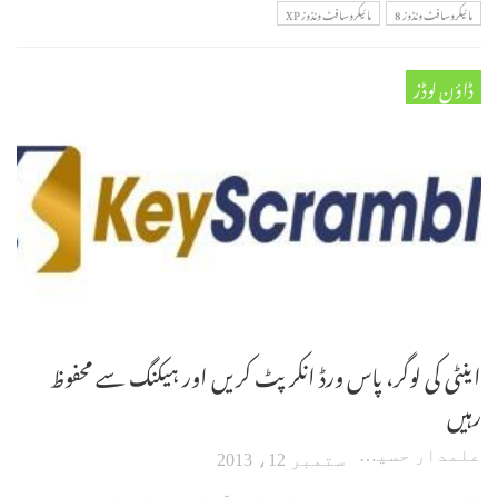
مائیکروسافٹ ونڈوز 8
مائیکروسافٹ ونڈوز XP
ڈاؤن لوڈز
اینٹی کی لوگر، پاس ورڈ انکرپٹ کریں اور ہیکنگ سے محفوظ
رہیں
علمدار حسین
ستمبر 12، 2013