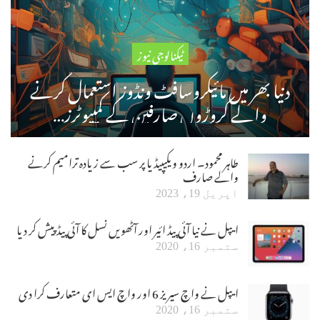
ٹیکنالوجی نیوز
دنیا بھر میں مائیکروسافٹ ونڈوز استعمال کرنے
والے کروڑوں صارفین کے کمپیوٹرز…
طاہر محمود۔ اردو ویکیپیڈیا پر سب سے زیادہ ترامیم کرنے
والے صارف
اپریل 19، 2023
ایپل نے نیا آئی پیڈ ائیر اور آٹھویں نسل کا آئی پیڈ پیش کر دیا
ستمبر 16، 2020
ایپل نے واچ سیریز 6 اور واچ ایس ای متعارف کرا دی
ستمبر 16، 2020