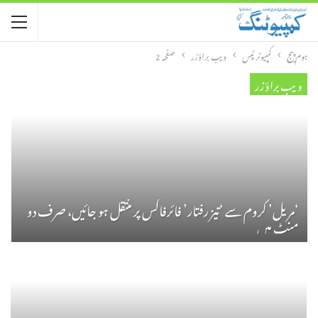
ہوم پیج
کمپیوٹر ٹپس
ویب براؤزر
صفحہ 2
ویب براؤزر
‘مریل’ کروم سے ‘تیز رفتار’ فائرفاکس پر منتقل ہو جائیں، صرف دو
منٹ میں