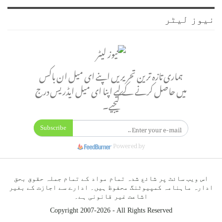
نیوز لیٹر
ہماری تازہ ترین تحریریں اپنے ای میل ان باکس
میں حاصل کرنے کے لیے اپنا ای میل ایڈریس درج
کیجیے۔
Subscribe
Powered by
اس ویب سائٹ پر شائع شدہ تمام مواد کے تمام جملہ حقوق بحق
ادارہ ماہنامہ کمپیوٹنگ محفوظ ہیں۔ ادارے سے اجازت کے بغیر
اشاعت غیر قانونی ہے۔
Copyright 2007-2026 - All Rights Reserved