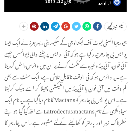
جون 22، 2013
از
ادارہ
مورخہ
شیئر کیجئے
جیورجیا انسٹی ٹیوٹ آف ٹیکنالوجی کے سکیوریٹی ریسرچرز نے ایک ایسا
یو ایس بی چارجر تیار کیا ہے جو کہ آئی او ایس پر چلنے والی ڈیوائسس جیسے
آئی فون، آئی پیڈ وغیرہ سے کنکٹ کرنے پر ان میں وائرس داخل کردیتا
ہے۔ یہ وائرس جو کہ فی الوقت ناقابل تلاش ہے، ایک منٹ سے بھی
کم وقت میں آئی فون یا آئی پیڈ میں انفیکشن پھیلا کر اسے ہیک کرلیتا
ہے۔ اس یو ایس بی چارجر کو Mactans کا نام دیا گیا ہے۔ یہ نام ایک
سیاہ مکڑی کے نام Latrodectus mactans سے اخذ کیا گیا جو اپنے
خطرناک زہر اور پارٹنر کو کھا لینے کے لئے مشہور ہے۔اس چارجر کا