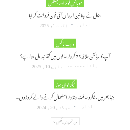
موبائل فونز اور ٹیبلٹس
ایپل نے اپنا تین اربواں آئی فون فروخت کر لیا
ادارہ
اگست 1، 2025
ویب باکس
آپ کا رہائشی علاقہ 75 کروڑ سالوں میں کتنا تبدیل ہوا ہے؟
رانا محمد امین اکبر
مارچ 10، 2025
ٹیکنالوجی نیوز
دنیا بھر میں مائیکروسافٹ ونڈوز استعمال کرنے والے کروڑوں…
ادارہ
جولائی 20، 2024
مزید تحریریں دیکھیں