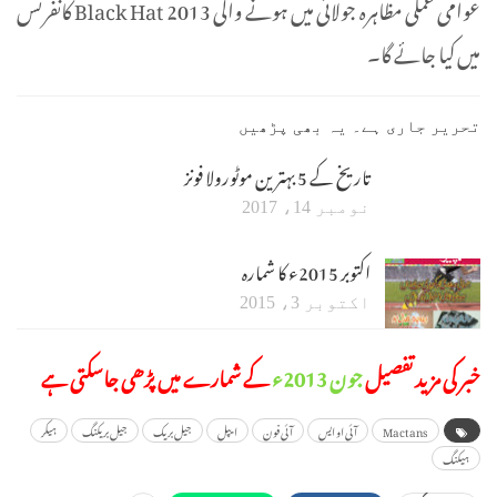
عوامی عملی مظاہرہ جولائی میں ہونے والی Black Hat 2013 کانفرنس
میں کیا جائے گا۔
تحریر جاری ہے۔ یہ بھی پڑھیں
تاریخ کے 5 بہترین موٹورولا فونز
نومبر 14، 2017
اکتوبر 2015ء کا شمارہ
اکتوبر 3، 2015
خبر کی مزید تفصیل
جون 2013ء
کے شمارے میں پڑھی جاسکتی ہے
Mactans
آئی او ایس
آئی فون
ایپل
جیل بریک
جیل بریکنگ
ہیکر
ہیکنگ