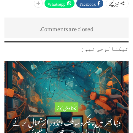
WhatsApp
Facebook
شیئر کیجئے
Comments are closed.
ٹیکنالوجی نیوز
ٹیکنالوجی نیوز
دنیا بھر میں مائیکروسافٹ ونڈوز استعمال کرنے
والے کروڑوں صارفین کے کمپیوٹرز…