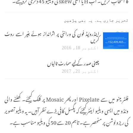
تحریر جاری ہے۔ یہ بھی پڑھیں
اینڈروئیڈ فون کی ورانٹی پر اثرانداز ہوئے بغیر اسے روٹ
کریں
اکتوبر 18، 2016
چینی صدر کے لیے سمارٹ تالیاں
اکتوبر 21، 2017
فلٹر مینو میں سے Pixelate اور پھر Mosaic پر کلک کیجئے۔ کھلنے والی
ونڈو میں ایسی ویلیو اینٹر کیجئے کہ پگسل کافی بڑے نظر آہیں۔ یہ ویلیو تصویر
کی ریزولوشن پر منحصر ہے۔ تاہم 20 سے 50 کی ویلیو مناسب ہے۔