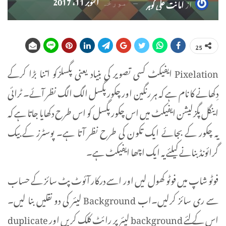
اکتوبر 11، 2017
از
امانت علی گوہر
مورخہ
25
Pixelation ایفیکٹ کسی تصویر کی بنیاد یعنی پگسلزکو اتنا بڑا کرکے
دِکھانے کا نام ہے کہ ہر رنگین اور چکور پگسل الگ الگ نظر آئے۔ ٹرائی
اینگل پگزلیشن ایفیکٹ میں اس چکور پگسل کو اس طرح دکھایا جاتا ہے کہ
یہ چکور کے بجائے ایک تکون کی طرح نظر آتا ہے۔ پوسٹرز کے بیک
گرائونڈ بنانے کیلئے یہ ایک اچھا ایفیکٹ ہے۔
فوٹو شاپ میں فوٹو کھول لیں اور اسے درکار آئوٹ پٹ سائز کے حساب
سے ری سائز کرلیں۔اب Background لیئر کی دو نقلیں بنا لیں۔
اس کے لئے background لیئر پر رائٹ کلک کریں اور duplicate