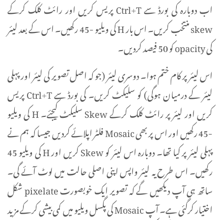
اب دوبارہ کی بورڈ سے Ctrl+T پریس کریں اور رائٹ کلک کرکے
skew منتخب کریں۔ اس بار H کی ویلیو -45 رکھیں۔ اس کے بعد لیئر
کی opacity کو 50 فیصد کردیں۔
اس لیئر پر کام ختم ہوا۔ دوسری لیئر (جو کہ اصل تصویر کی لیئر اور پہلی
لیئر کے درمیان ہوگی) کو سلیکٹ کریں۔ کی بورڈ سے Ctrl+T پریس
کریں اور لیئر پر رائٹ کلک کرکے Skew سلیکٹ کیجئے۔ H کی ویلیو
-45 رکھیں اور اس پر بھی Mosaic فلٹر اپلائے کردیں جیسا کہ ہم نے
پہلی لیئر پر کیا تھا۔ دوبارہ اس لیئر کو Skew کریں اور H کی ویلیو 45
رکھیں۔ اس طرح یہ لیئر واپس اپنی اصلی حالت میں لوٹ آئے گی۔
ساتھ ہی آپ دیکھیں گے کہ تصویر ایک خوبصورت pixelate شکل
اختیار کرگئی ہے۔ آپ Mosaic کی پگسل ویلیو میں کمی بیشی کرکے مزید