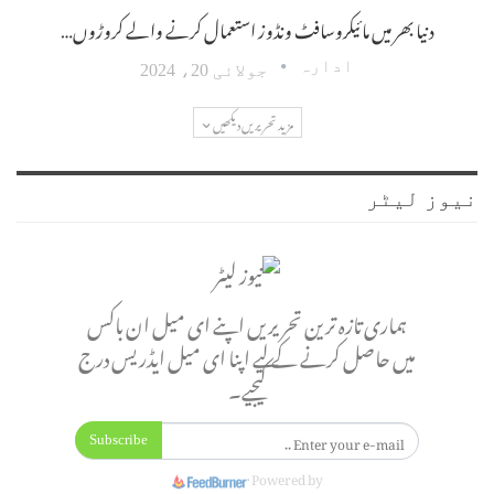
دنیا بھر میں مائیکروسافٹ ونڈوز استعمال کرنے والے کروڑوں…
ادارہ
جولائی 20، 2024
مزید تحریریں دیکھیں
نیوز لیٹر
ہماری تازہ ترین تحریریں اپنے ای میل ان باکس
میں حاصل کرنے کے لیے اپنا ای میل ایڈریس درج
کیجیے۔
Subscribe
Powered by