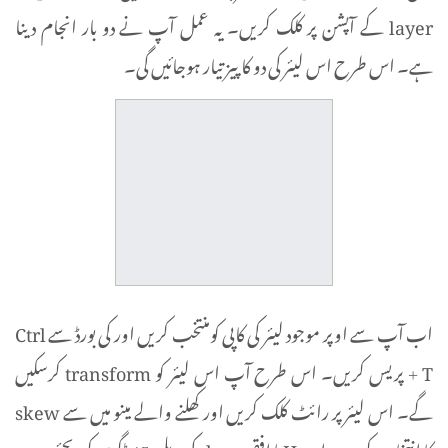
layer کے آپشن پر کلک کریں۔ یہ عمل آپ نے دو بار انجام دینا
ہے۔ اس طرح اس لیئر کی دو کاپیز تیار ہوجائیں گی۔
اب آپ سے اوپر موجود لیئر کی کاپی کومنتخب کریں اور کی بورڈ سے Ctrl
+ T پریس کریں۔ اس طرح آپ اس لیئر کو transform کرسکیں
گے۔ اس لیئر پر رائٹ کلک کریں اور کھلنے والے مینو میں سے skew
کا انتخاب کریں۔ اب H یا افقی skew کی ویلیو 45 ڈگری کردیجئے۔