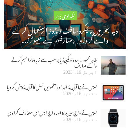
ٹیکنالوجی نیوز
دنیا بھر میں مائیکروسافٹ ونڈوز استعمال کرنے
والے کروڑوں صارفین کے کمپیوٹرز…
طاہر محمود۔ اردو ویکیپیڈیا پر سب سے زیادہ ترامیم کرنے
والے صارف
اپریل 19، 2023
ایپل نے نیا آئی پیڈ ائیر اور آٹھویں نسل کا آئی پیڈ پیش کر دیا
ستمبر 16، 2020
ایپل نے واچ سیریز 6 اور واچ ایس ای متعارف کرا دی
ستمبر 16، 2020