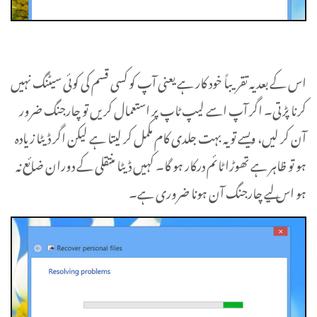
اس کے بعد یہ تقریباً خود کار ہے یعنی آپ کو کسی قسم کی کوئی سیٹنگ نہیں
کرنا پڑتی۔ اگر آپ اسے لیپ ٹاپ پر استعمال کریں تو چارجنگ ضرور
آن کر لیں، ویسے تو یہ بہت جلدی کام مکمل کر لیتا ہے لیکن اگر ڈیٹا زیادہ
ہو تو ظاہر ہے تھوڑا ٹائم درکار ہو گا۔ کہیں ڈیٹا منتقلی کے دوران ضائع نہ
ہو اس لیے چارجنگ آن ہونا ضروری ہے۔