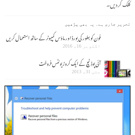
کلک کر دیں۔
تحریر جاری ہے۔ یہ بھی پڑھیں
فون کو بطور کی بورڈ اور ماؤس کمپیوٹر کے ساتھ استعمال کریں
اکتوبر 16، 2016
آئی پوڈ ٹچ کے ایک کروڑ یونٹس فروخت
مئی 31، 2013