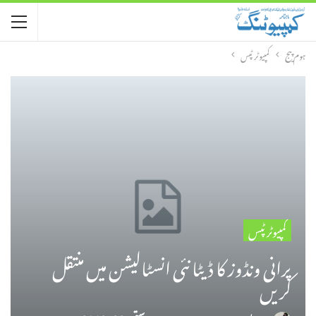
ہوم پیج
کمپیوٹر ٹپس
کمپیوٹر ٹپس
پرانی ونڈوز کا ڈیٹا نئی انسٹالیشن میں منتقل
کریں