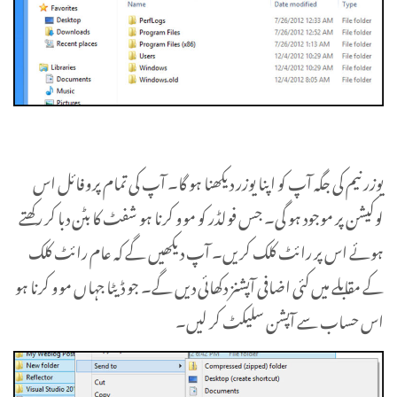
یوزر نیم کی جگہ آپ کو اپنا یوزر دیکھنا ہو گا۔ آپ کی تمام پروفائل اس
لوکیشن پر موجود ہو گی۔ جس فولڈر کو موو کرنا ہو شفٹ کا بٹن دبا کر رکھتے
ہوئے اس پر رائٹ کلک کریں۔ آپ دیکھیں گے کہ عام رائٹ کلک
کے مقابلے میں کئی اضافی آپشنز دکھائی دیں گے۔ جو ڈیٹا جہاں موو کرنا ہو
اس حساب سے آپشن سلیکٹ کر لیں۔