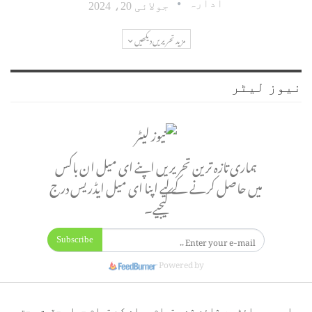
ادارہ
جولائی 20، 2024
مزید تحریریں دیکھیں
نیوز لیٹر
ہماری تازہ ترین تحریریں اپنے ای میل ان باکس
میں حاصل کرنے کے لیے اپنا ای میل ایڈریس درج
کیجیے۔
Subscribe
Powered by
اس ویب سائٹ پر شائع شدہ تمام مواد کے تمام جملہ حقوق بحق