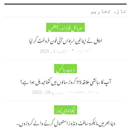
تازہ تحاریر
موبائل فونز اور ٹیبلٹس
ایپل نے اپنا تین اربواں آئی فون فروخت کر لیا
ادارہ
اگست 1، 2025
ویب باکس
آپ کا رہائشی علاقہ 75 کروڑ سالوں میں کتنا تبدیل ہوا ہے؟
رانا محمد امین اکبر
مارچ 10، 2025
ٹیکنالوجی نیوز
دنیا بھر میں مائیکروسافٹ ونڈوز استعمال کرنے والے کروڑوں…