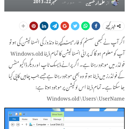
ستمبر 22، 2013
از
علمدار حسین
مورخہ
شیئر کیجئے
اگر آپ نے کبھی سسٹم کو فارمیٹ کیے بنا ونڈوز کی انسٹالیشن کی ہو تو
آپ کو معلوم ہو گا کہ پرانی انسٹالیشن کا تمام ڈیٹا Windows.old
فولڈر میں موجود رہتا ہے۔ اگر پرانے ڈیسک ٹاپ اور دیگر ڈاکیومنٹس
کے فولڈرز میں ڈیٹا ہو تو وہ بھی موجود رہتا ہے جسے جب چاہیں کاپی کیا
جا سکتا ہے۔ تمام ڈیٹا اس لوکیشن پر موجود ہوتا ہے:
Windows.old\Users\UserName