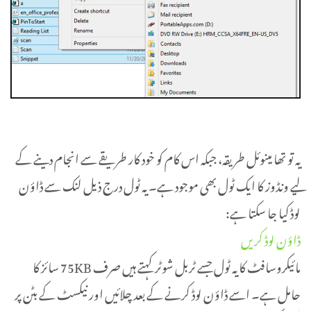
یہ تو تھا مینوئل طریقہ، جبکہ اس کام کو خود کار طریقے سے انجام دینے کے
لیے ونڈوز کا ایک ٹول بھی موجود ہے۔ یہ ٹول درج ذیل لنک سے ڈاؤن
لوڈ کیا جا سکتا ہے:
ڈاؤن لوڈ کریں
مائیکروسافٹ کا یہ ٹول جسے ٹربل شوٹر کہتے ہیں صرف 75KB سائز کا
حامل ہے۔ اسے ڈاؤن لوڈ کرنے کے بعد چلائیں اور نیکسٹ کے بٹن پر