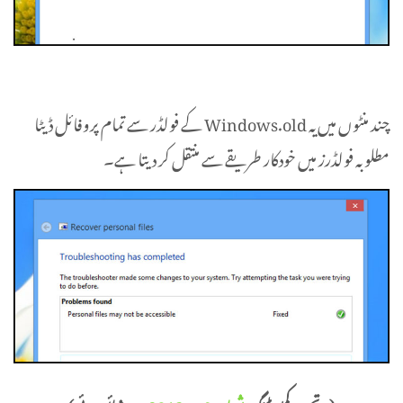
چند منٹوں میں یہ Windows.old کے فولڈر سے تمام پروفائل ڈیٹا
مطلوبہ فولڈرز میں خودکار طریقے سے منتقل کر دیتا ہے۔