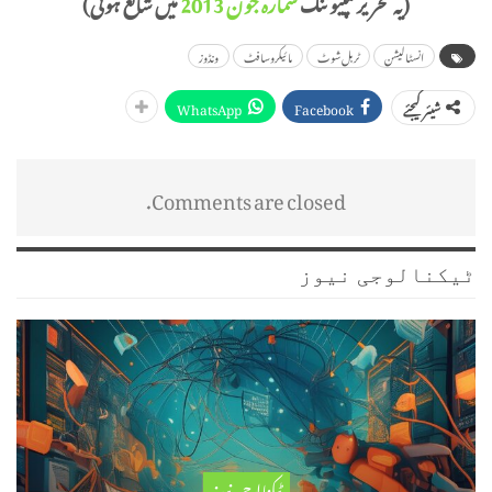
(یہ تحریر کمپیوٹنگ
شمارہ جون 2013
میں شائع ہوئی)
انسٹالیشن
ٹربل شوٹ
مائیکروسافٹ
ونڈوز
WhatsApp
Facebook
شیئر کیجئے
Comments are closed.
ٹیکنالوجی نیوز
ٹیکنالوجی نیوز