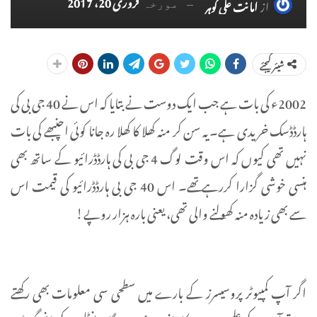
فروری 20، 2017
از
امانت علی گوہر
مورخہ
شیئر کیجئے
2002ء کی بات ہے جب ایک دوست نے بتایا کہ اس نے 40 جی بی کی
ہارڈڈسک خریدی ہے۔ یہ سن کر منہ کھلا کا کھلا رہ جانا کوئی اچنبھے کی بات
نہیں تھی کیوں کہ اس وقت لوگ 4 جی بی کی ہارڈڈرائیو کے ساتھ بھی
ہنسی خوشی گزارا کررہے تھے۔ اس 40 جی بی ہارڈڈرائیو کی قیمت اس
سے بھی زیادہ منہ کھولنے والی تھی، یعنی بارہ ہزار روپے!
اگر آپ کمپیوٹر پروسیسرز کے بارے میں سطحی سی معلومات بھی رکھتے