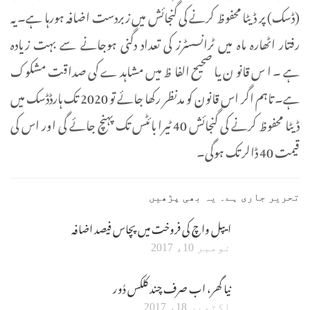
(ڈسک) پر ڈیٹا محفوظ کرنے کی گنجائش میں زبردست اضافہ ہورہا ہے۔ یہ
رفتار اٹھارہ ماہ میں ٹرانسسٹرز کی تعداد دگنی ہوجانے سے بہت زیادہ
ہے۔ اس قانون یا صحیح الفاظ میں مشاہدے کی صداقت مشکوک
ہے۔ تاہم اگر اس قانون کو مدنظر رکھا جائے تو 2020 تک ہارڈڈسک میں
ڈیٹا محفوظ کرنے کی گنجائش 40 ٹیرا بائٹس تک پہنچ جائے گی اور اس کی
قیمت 40 ڈالر تک ہوگی۔
تحریر جاری ہے۔ یہ بھی پڑھیں
ایپل واچ کی فروخت میں پچاس فیصد اضافہ
نومبر 10، 2017
نیا گھر، اب صرف چند کلکس دُور
اکتوبر 18، 2017