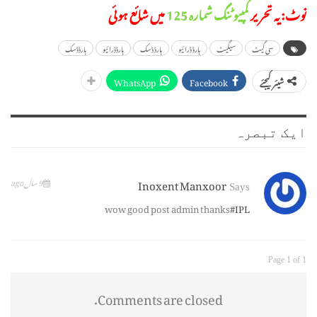
نوٹ: یہ تحریر
کمپیوٹنگ شمارہ 125
میں شائع ہوئی
سی گیٹ
سیگیٹ
ہارڈ ڈرائیو
ہارڈ ڈسک
ہارڈڈرائیو
ہارڈڈسک
WhatsApp
Facebook
شیئر کیجئے
ایک تبصرہ
Inoxent Manxoor
9 سال ago
Says
wow good post admin thanks
#IPL
Page 1 of 1
Comments are closed.