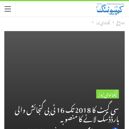
ہوم پیج
ٹیکنالوجی نیوز
ٹیکنالوجی نیوز
سی گیٹ کا 2018 تک 16 ٹی بی گنجائش والی
ہارڈڈسک لانے کا منصوبہ