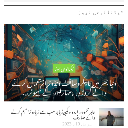
ٹیکنالوجی نیوز
ٹیکنالوجی نیوز
دنیا بھر میں مائیکروسافٹ ونڈوز استعمال کرنے
والے کروڑوں صارفین کے کمپیوٹرز…
طاہر محمود۔ اردو ویکیپیڈیا پر سب سے زیادہ ترامیم کرنے
والے صارف
اپریل 19، 2023