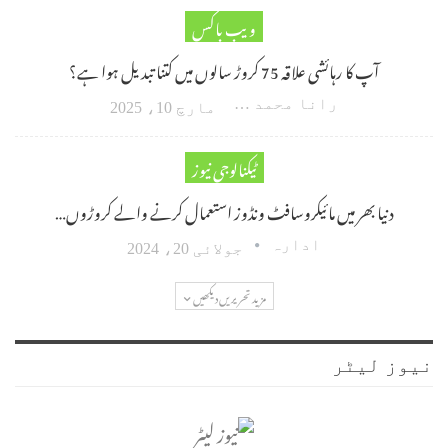
ویب باکس
آپ کا رہائشی علاقہ 75 کروڑ سالوں میں کتنا تبدیل ہوا ہے؟
رانا محمد امین اکبر
مارچ 10، 2025
ٹیکنالوجی نیوز
دنیا بھر میں مائیکروسافٹ ونڈوز استعمال کرنے والے کروڑوں…
ادارہ
جولائی 20، 2024
مزید تحریریں دیکھیں
نیوز لیٹر