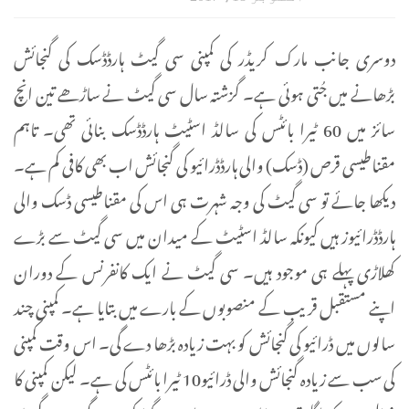
دوسری جانب مارک کریڈر کی کمپنی سی گیٹ ہارڈڈسک کی گنجائش
بڑھانے میں جُتی ہوئی ہے۔ گزشتہ سال سی گیٹ نے ساڑھے تین انچ
سائز میں 60 ٹیرا بائٹس کی سالڈ اسٹیٹ ہارڈڈسک بنائی تھی۔ تاہم
مقناطیسی قرص (ڈسک) والی ہارڈڈرائیو کی گنجائش اب بھی کافی کم ہے۔
دیکھا جائے تو سی گیٹ کی وجہ شہرت ہی اس کی مقناطیسی ڈسک والی
ہارڈڈرائیوز ہیں کیونکہ سالڈ اسٹیٹ کے میدان میں سی گیٹ سے بڑے
کھلاڑی پہلے ہی موجود ہیں۔ سی گیٹ نے ایک کانفرنس کے دوران
اپنے مستقبل قریب کے منصوبوں کے بارے میں بتایا ہے۔ کمپنی چند
سالوں میں ڈرائیو کی گنجائش کو بہت زیادہ بڑھا دے گی۔ اس وقت کمپنی
کی سب سے زیادہ گنجائش والی ڈرائیو10 ٹیرا بائٹس کی ہے۔ لیکن کمپنی کا