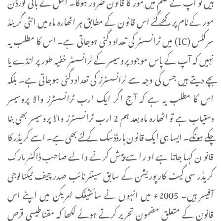
ہیں تو آپ کے علم میں مور کا قانون ضرور ہوگا۔ انٹل کے بانی گورڈن
مور کے نام پر رکھے گئے اس قانون کے مطابق ہر اٹھارہ ماہ میں انٹی گریٹڈ
سرکٹس (IC) میں ٹرانسسٹر کی تعداد دگنی ہوجاتی ہے۔ اس کا مطلب یہ
نہیں کہ آپ کے پاس موجود پروسیسر کے ٹرانسسٹر خفیہ طور پر انڈے یا
بچے دیتے ہیں جس کی وجہ سے ٹرانسسٹرز کی تعداد دگنی ہوجاتی ہے۔ بلکہ
اس کا مطلب یہ ہے کہ آج اگر ایک ارب ٹرانسسٹرز والا پروسیسر
دستیاب ہے تو اٹھارہ ماہ بعد ہم 2 ارب ٹرانسسٹرز والا پروسیسر بھی بنا
چکے ہونگے۔ ایسا ہی ایک قانون ہارڈڈسک کے لئے بھی ہے۔ اسے کریڈر کا
قانون کہا جاتا ہے اور اسے پیش کرنے والے صاحب ڈاکٹر مارک
کریڈر سی گیٹ کارپوریشن کے سابق سینئر نائب صدر چیف ٹیکنالوجی
آفیسر ہیں۔ 2005ء میں انہوں نے سائنٹیفک امریکن میں اپنے اس
قانون کے متعلق مضمون تحریر کرتے ہوئے لکھا کہ مقناطیسی قرص