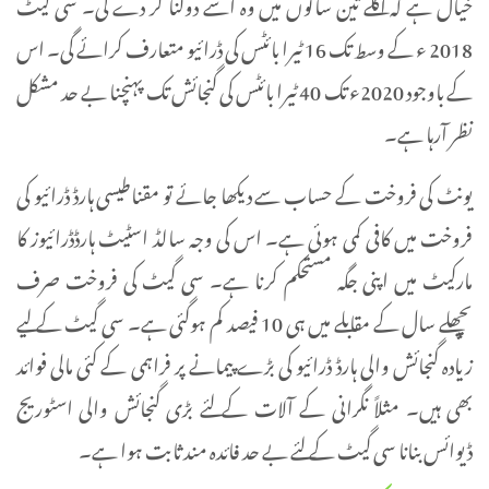
خیال ہے کہ اگلے تین سالوں میں وہ اسے دوگنا کر دے گی۔ سی گیٹ
2018 ء کے وسط تک 16 ٹیرا بائٹس کی ڈرائیو متعارف کرائے گی۔ اس
کے باوجود 2020ء تک 40 ٹیرا بائٹس کی گنجائش تک پہنچنا بے حد مشکل
نظر آرہا ہے۔
یونٹ کی فروخت کے حساب سے دیکھا جائے تو مقناطیسی ہارڈ ڈرائیو کی
فروخت میں کافی کمی ہوئی ہے۔ اس کی وجہ سالڈ اسٹیٹ ہارڈڈرائیوز کا
مارکیٹ میں اپنی جگہ مستحکم کرنا ہے۔ سی گیٹ کی فروخت صرف
پچھلے سال کے مقابلے میں ہی 10 فیصد کم ہوگئی ہے۔ سی گیٹ کے لیے
زیادہ گنجائش والی ہارڈ ڈرائیو کی بڑے پیمانے پر فراہمی کے کئی مالی فوائد
بھی ہیں۔ مثلاً نگرانی کے آلات کے لئے بڑی گنجائش والی اسٹوریج
ڈیوائس بنانا سی گیٹ کے لئے بے حد فائدہ مند ثابت ہوا ہے۔