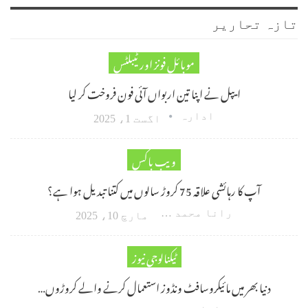
تازہ تحاریر
موبائل فونز اور ٹیبلٹس
ایپل نے اپنا تین اربواں آئی فون فروخت کر لیا
ادارہ
اگست 1، 2025
ویب باکس
آپ کا رہائشی علاقہ 75 کروڑ سالوں میں کتنا تبدیل ہوا ہے؟
رانا محمد امین اکبر
مارچ 10، 2025
ٹیکنالوجی نیوز
دنیا بھر میں مائیکروسافٹ ونڈوز استعمال کرنے والے کروڑوں…