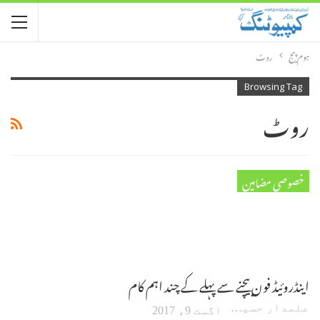
ہوم پیج
روٹ
Browsing Tag
روٹ
خصوصی مضامین
اینڈروئیڈ فون بیچنے سے پہلے کے چند اہم کام
علمدار حسین
اگست 9، 2017