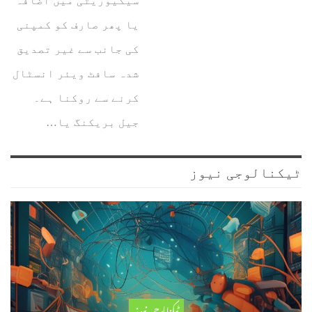
سیکیوریٹی میں اضافہ
یا پھر صارف کو کمپنی
کی جانب سے غیر تصدیق
شدہ سافٹ ویئر انسٹال
کرنے سے روکنا ہے۔
جیل بریکنگ یا…
ٹیکنالوجی نیوز
ٹیکنالوجی نیوز