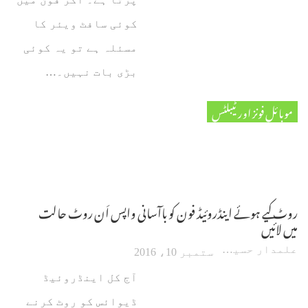
کوئی سافٹ ویئر کا
مسئلہ ہے تو یہ کوئی
بڑی بات نہیں۔…
موبائل فونز اور ٹیبلٹس
روٹ کیے ہوئے اینڈروئیڈ فون کو باآسانی واپس اَن روٹ حالت
میں لائیں
علمدار حسین
ستمبر 10، 2016
آج کل اینڈروئیڈ
ڈیوائس کو روٹ کرنے