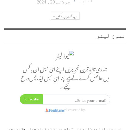
ادارہ
جولائی 20، 2024
مزید تحریریں دیکھیں
نیوز لیٹر
ہماری تازہ ترین تحریریں اپنے ای میل ان باکس
میں حاصل کرنے کے لیے اپنا ای میل ایڈریس درج
کیجیے۔
Subscribe
Powered by
اس ویب سائٹ پر شائع شدہ تمام مواد کے تمام جملہ حقوق بحق