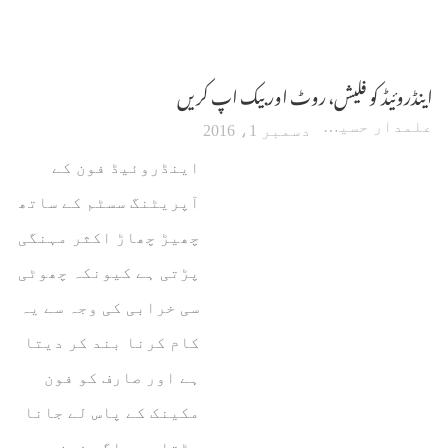
اینڈروئیڈ کو فلیش، روٹ اور بیک اپ کریں
علمدار حسین
دسمبر 1، 2016
اینڈروئیڈ فون کے
آپریٹنگ سسٹم کے ساتھ
چھیڑ چھاڑ اکثر مہنگی
پڑتی ہے کیونکہ چھوٹی
سی خرابی کی وجہ سے یہ
کام کرنا بند کر دیتا
ہے اور صارف کو فون
مکینک کے پاس لے جانا
پڑتا ہے۔ اگر فون میں