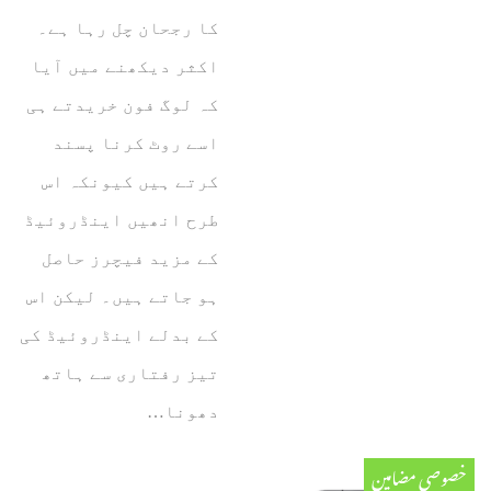
کا رجحان چل رہا ہے۔
اکثر دیکھنے میں آیا
کہ لوگ فون خریدتے ہی
اسے روٹ کرنا پسند
کرتے ہیں کیونکہ اس
طرح انھیں اینڈروئیڈ
کے مزید فیچرز حاصل
ہو جاتے ہیں۔ لیکن اس
کے بدلے اینڈروئیڈ کی
تیز رفتاری سے ہاتھ
دھونا…
خصوصی مضامین