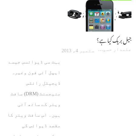
جیل بریک کیا ہے؟
علمدار حسین
ستمبر 4، 2013
بہت سی ڈیوائسس جیسے
ایپل آئی فون وغیرہ
ڈیجیٹل رائٹس
منیجمنٹ (DRM) سافٹ
ویئر کے ساتھ آتی
ہیں۔ اس سافٹ ویئر کا
مقصد ڈیوائس کی