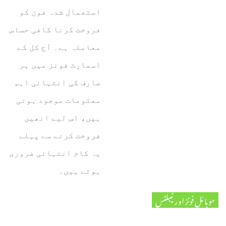
استعمال شدہ فون کو
فروخت کرنا کافی حساس
معاملہ ہے۔ آج کل کے
اسمارٹ فونز میں ہر
صارف کی انتہائی اہم
معلومات موجود ہوتی
ہیں، اس لیے انھیں
فروخت کرنے سے پہلے
یہ کام انتہائی ضروری
ہوتے ہیں۔
موبائل فونز اور ٹیبلٹس