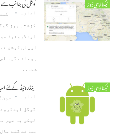
گوگل کی جانب سے Find My iPhone کا اینڈروئیڈ متبادل پیش
ٹیکنالوجی نیوز
ادارہ
اگست 4، 013
اینڈروئیڈ فون
ایپلی کیشن تما
ہوجائے گی۔ اس 
شدہ…
اینڈروئیڈ کے لئے 
ٹیکنالوجی نیوز
ادارہ
جون 22، 2013
گوگل اینڈروئیڈ
لیکن یہ غیر مو
بنائے گئے مال 