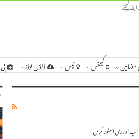
ابطہ کیجئے
مضامین
گیجٹس
ٹپس
ڈاؤن لوڈز
پی 
ٹ
ک اپ اور ری اسٹور کریں