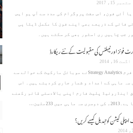
ستمبر 15، 2017
ا آئی فون، اس مفت پروگرام کی مدد سے آپ یو ایس
ی فائی کے ذریعے بھی اپنے فون کا مکمل ڈیٹا پی
ور جب چاہیں ری اسٹور بھی کر سکتے ہیں۔
سمارٹ فونز اور ٹیبلٹس کی مقبولیت کے نئے ریکارڈ
اگست 16، 2014
مارکیٹ ریسرچ فرم Strategy Analyticsنے موبائل مارکیٹ کے حوالے سے
سری سہ ماہی کے اعداد و شمار جاری کردیئے ہیں۔ اس
 اینڈروئیڈ پلیٹ فارم اپنی بالادستی قائم رکھنے
ی میں 233ملین…
ٹ ایپلی کیشن کو تبدیل کیسے کریں؟