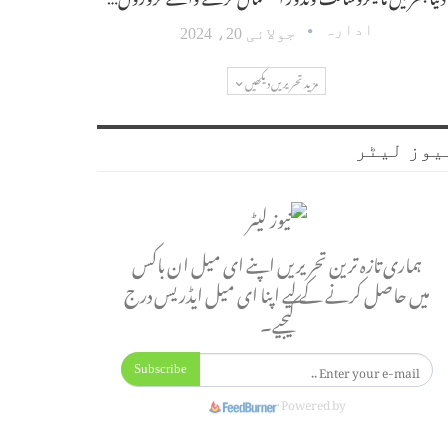
ادارہ
جولائی 20، 2024
مزید تحریریں دیکھیں
یوز لیٹر
ہماری تازہ ترین تحریریں اپنے ای میل ان باکس
میں حاصل کرنے کے لیے اپنا ای میل ایڈریس درج
کیجیے۔
Subscribe
Powered by