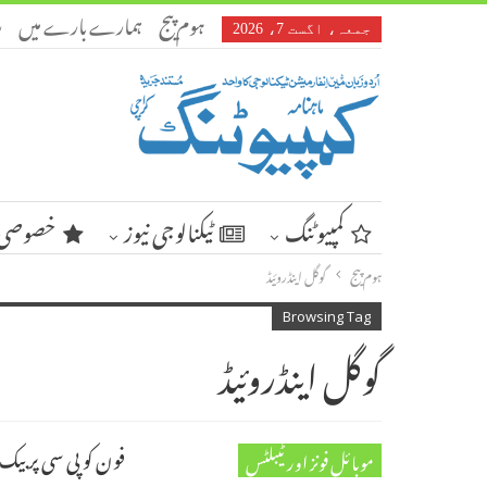
ہوم پیج
ہمارے بارے میں
ر
جمعہ، اگست 7، 2026
کمپیوٹنگ
ٹیکنالوجی نیوز
خصوصی 
ہوم پیج
گوگل اینڈروئیڈ
Browsing Tag
گوگل اینڈروئیڈ
فون کو پی سی پر بی
موبائل فونز اور ٹیبلٹس