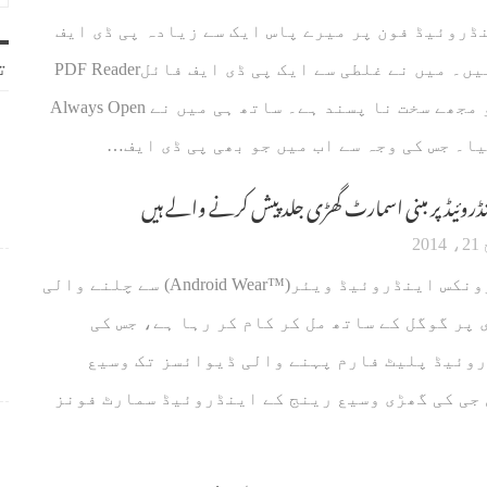
ڈروئیڈ فون پر میرے پاس ایک سے زیادہ پی ڈی ایف
ت
ریڈر انسٹال ہیں۔ میں نے غلطی سے ایک پی ڈی ایف فائلPDF Reader
میں کھول لی جو مجھے سخت نا پسند ہے۔ ساتھ ہی میں نے Always Open
ا۔ جس کی وجہ سے اب میں جو بھی پی ڈی ایف…
نڈروئیڈ پر مبنی اسمارٹ گھڑی جلد پیش کرنے والے ہیں
20
ایل جی الیکٹرونکس اینڈروئیڈ ویئر(™Android Wear) سے چلنے والی
 پر گوگل کے ساتھ مل کر کام کر رہا ہے، جس کی
وئیڈ پلیٹ فارم پہنے والی ڈیوائسز تک وسیع
ی کی گھڑی وسیع رینج کے اینڈروئیڈ سمارٹ فونز