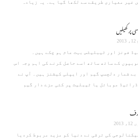
 غیر معیاری طریقے سے لکھا گیا ہے۔ یہ زیادہ
سی پر کھیلیں
20
یڈ فونز اور ٹیبلیٹس بہت عام ہو چکے ہیں۔
بیوں کے ساتھ ساتھ اسے حاصل کرنے کی اہم وجہ اس
بے شمار دلچسپ گیم اور ایپلی کیشنز ہیں۔ آپ نے
رائیڈ موبائل یا ٹیبلیٹ پر کئی مزے دار گیم
عارف
2013
یکنالوجی کی ترقی نے دنیا کو مزید مربوط کردیا