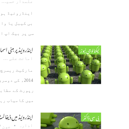
علمدار حسین
اینڈروئیڈ ہو ی
بی کیبل یا وائ
سی پر بیک اپ ا
اینڈروئیڈ پر مبنی ا
ٹیکنالوجی نیوز
امانت علی گوہر
2014ء کی دو
رپورٹ کے مطابق
میں کامیاب رہا ہے۔2013ء کی دوسری سہ ماہ
اینڈروئیڈ میں ڈیفال
پی سی ڈاکٹر
ادارہ
جون 7، 2014