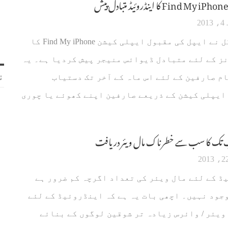
2
گزشتہ روز گوگل نے ایپل کی مقبول ایپلی کیشن Find My iPhone کا
ز کے لئے متبادل ڈیوائس منیجر پیش کردیا ہے۔ یہ
ن
م صارفین کے لئے اس ماہ کے آخر تک دستیاب
ایپلی کیشن کے ذریعے صارفین اپنے کھوئے یا چوری
اب تک کا سب سے خطرناک مال ویئر دریافت
 کے لئے مال ویئر کی تعداد اگرچہ کم ضرور ہے
جود نہیں۔ اچھی بات یہ ہے کہ اینڈروئیڈ کے لئے
ویئر / وائرس زیادہ تر شوقین لوگوں کے بنائے