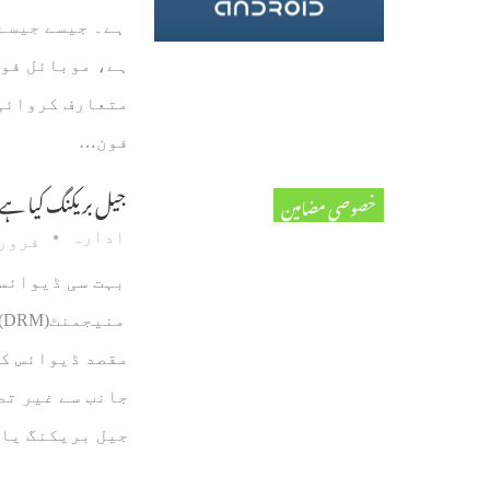
ہے۔ جیسے جیسے
ہے، موبائل فون
فون…
جیل بریکنگ کیا ہے
خصوصی مضامین
ادارہ
فروری 12، 
بہت سی ڈیوائسس
م
مقصد ڈیوائس کی
جانب سے غیر تص
جیل بریکنگ یا