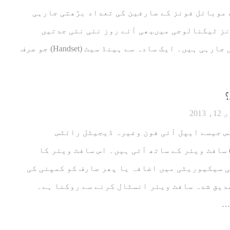
 موبائل فونز کے صارفین کی تعداد بڑھتی جارہی
ز ٹیکنالوجی میںبھی آئے روز نئی نئی جدتیں
متعارف کروائی جارہی ہیں۔ ایک سادہ سے ہینڈ سیٹ (Handset) جو صرف
؟
2013
 جیسے ایپل آئی فون وغیرہ ڈیجیٹل رائٹس
نیجمنٹ(DRM) سافٹ ویئر کے ساتھ آتی ہیں۔ اس سافٹ ویئر کا
 سیکیوریٹی میں اضافہ یا پھر صارف کو کمپنی کی
دیق شدہ سافٹ ویئر انسٹال کرنے سے روکنا ہے۔
…