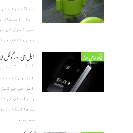
سوال: اپنے این
بھی منتخب کرلی
ایل جی اور گوگل ای
ٹیکنالوجی نیوز
ادارہ
مارچ 21، 14
ایل جی جی گھڑی
بدولت اب اینڈر
ہوجائےگا۔ایل ج
سے ہم…