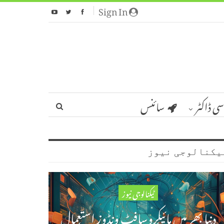
Sign In
سی ڈاکٹر
سائنس
یکنالوجی نیوز
ٹیکنالوجی نیوز
دنیا بھر میں مائیکروسافٹ ونڈوز استعمال