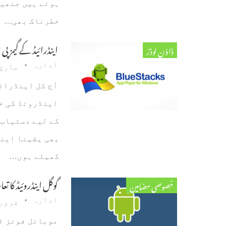
ہوئے ہیں جنھیں
خطرناک بھی…
اینڈرائیڈ کے گیمز پی 
ڈاؤن لوڈز
ادارہ
مارچ 12، 13
آج کل اینڈرائ
اینڈروئڈ کی خو
کے لیے دستیاب 
بھی یقینا اینڈ
کھیلے ہوں…
گوگل اینڈروئیڈ کا ت
خصوصی مضامین
ادارہ
فروری 12، 
موبائل فونز ٹ