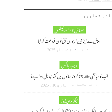
ازہ تحاریر
موبائل فونز اور ٹیبلٹس
ایپل نے اپنا تین اربواں آئی فون فروخت کر لیا
ادارہ
اگست 1، 2025
ویب باکس
آپ کا رہائشی علاقہ 75 کروڑ سالوں میں کتنا تبدیل ہوا ہے؟
رانا محمد امین اکبر
مارچ 10، 2025
ٹیکنالوجی نیوز
دنیا بھر میں مائیکروسافٹ ونڈوز استعمال کرنے والے کروڑوں…