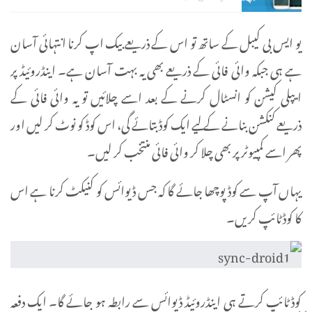
یو ایس بی کیبل کے ساتھ تو اس کے ذریعے بیک اپ کرنا انتہائی آسان
ہے ہی جبکہ وائی فائی کے ذریعے بھی یہ بہت آسان ہے۔ اینڈروئیڈ پر
ایپلی کیشن کو انسٹال کرنے کے بعد اسے چلائیں تو یہ وائی فائی کے
ذریعے کنکشن بنانے کے لیے ایک کوڈ بتائے گی، اس کوڈ کو نوٹ کر لیں اور
پھر اسے کمپیوٹر پر بھی چلا کر وائی فائی منتخب کر لیں۔
یہاں آپ سے کوڈ پوچھا جائے گا کہ جس ڈیوائس کو کنیکٹ کرنا ہے اس
کا کوڈ ٹائپ کریں۔
کوڈ ٹائپ کرتے ہی اینڈروئیڈ ڈیوائس سے رابطہ ہو جائے گا۔ ایک دفعہ