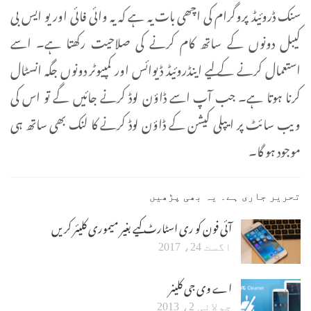
سنک ڈروئیڈ پروگرام کی اچھی بات یہ ہے کہ یہ وائی فائی اور یو ایس بی
کیبل دونوں کے ساتھ کام کرنے کی صلاحیت رکھتا ہے۔ اسے
استعمال کرنے کے لیے اینڈروئیڈ ڈیوائس اور کمپیوٹر دونوں جگہ انسٹال
کرنا ہوتا ہے۔ جب آپ اسے ڈاؤن لوڈ کرنے جائیں گے تو اس کی
ویب سائٹ پر ایپلی کیشن کے ڈاؤن لوڈ کرنے کا لنک بھی ساتھ ہی
موجود ہو گا۔
تحریر جاری ہے۔ یہ بھی پڑھیں
آئی فون کو ری اسٹارٹ کیے بغیر میموری کلیئر کریں
اگست 24، 2017
اے وی جی کلینر
جولائی 2، 2013