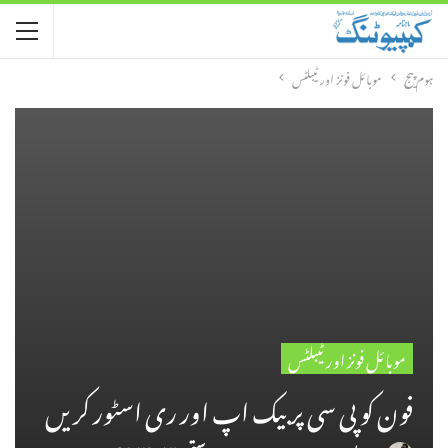
ہوم پیج
موبائل فونز اور ٹیبلٹس
موبائل فونز اور ٹیبلٹس
فون کو پی سی پر بیک اپ اور ری اسٹور کریں