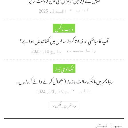
ادارہ
اگست 1، 2025
ویب باکس
آپ کا رہائشی علاقہ 75 کروڑ سالوں میں کتنا تبدیل ہوا ہے؟
رانا محمد امین اکبر
مارچ 10، 2025
ٹیکنالوجی نیوز
دنیا بھر میں مائیکروسافٹ ونڈوز استعمال کرنے والے کروڑوں…
ادارہ
جولائی 20، 2024
مزید تحریریں دیکھیں
نیوز لیٹر