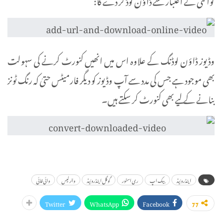
وڈیوز ڈاؤن لوڈنگ کے علاوہ اس میں انھیں کنورٹ کرنے کی سہولت
بھی موجود ہے جس کی مدد سے آپ وڈیوز کو دیگر فارمیٹس حتیٰ کہ رنگ ٹونز
بنانے کے لیے بھی کنورٹ کر سکتے ہیں۔
اینڈروئیڈ
بیک اپ
ری اسٹور
گوگل اینڈروئیڈ
وائرلیس
وائی فائی
Twitter
WhatsApp
Facebook
77