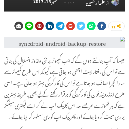
ستمبر 15، 2017
از
علمدار حسین
مورخہ
77
جیسا کہ آپ جانتے ہوں گے کہ جب کمپیوٹر پر نئی ونڈوز انسٹال کی جاتی
ہے تو اس کی رفتار بہت اچھی ہو جاتی ہے، کیونکہ اس طرح کمپیوٹر سے
سارا کچرا صاف ہو جاتا ہے تو اس کی کارکردگی بہتر ہو جاتی ہے۔ اسی
طرح اینڈروئیڈ فون کی کارکردگی کو برقرار رکھنے کے لیے بھی یہ طریقہ بہترین
ہے کہ ہر تھوڑے عرصے بعد اس کا بیک اپ لے کر اسے فیکٹری سیٹنگز
پر ری سیٹ کر دیا جائے اور پھر بیک اپ کو ری اسٹور کر لیا جائے۔