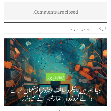
Comments are closed.
ٹیکنالوجی نیوز
ٹیکنالوجی نیوز
دنیا بھر میں مائیکروسافٹ ونڈوز استعمال کرنے
والے کروڑوں صارفین کے کمپیوٹرز…