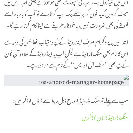
اس میں شیڈول بیک اپ کی سپورٹ بھی موجود ہے یعنی آپ اس میں
سیٹ کر دیں کہ یہ فون کر ہر ہفتے بیک اپ کرتا رہے تو آپ کو بار بار اسے
کھولنے کی بھی ضرورت نہیں، یہ خودکار طریقے سے اپنا کام کرتا رہے گا۔
ابتدا میں یہ پروگرام صرف اینڈروئیڈ کے لیے دستیاب تھا جس کی وجہ سے
اس کا نام بھی سنک ڈروئیڈ ہے لیکن اب یہ اینڈروئیڈ کے علاوہ آئی فون
کے لیے بھی ’’سنک آئی او ایس‘‘ کے نام سے موجود ہے۔
سب سے پہلے تو سنک ڈروئیڈ کو درج ذیل ربط سے ڈاؤن لوڈ کر لیں:
سنک ڈروئیڈ ڈاؤن لوڈ کریں