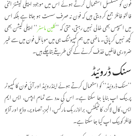
فون کو مسلسل استعمال کرتے ہوئے اس میں موجود ایپلی کیشنز اتنی
فالتو فائلز جمع کر دیتی ہیں کہ فون نہ صرف سست ہو جاتا ہے بلکہ اس
میں اسپیس بھی خالی نہیں رہتی، حتیٰ کہ ’’
کلین ماسٹر
‘‘ ایپلی کیشن بھی
کچھ نہیں کر پاتی۔ ماضی میں ہم کمپیوٹنگ ہی میں موبائل فون میں سے غیر
ضروری فائلیں خذف کرنے کے کئی طریقے بتا چکے ہیں۔
سنک ڈروئیڈ
’’سنک ڈروئیڈ‘‘ کو استعمال کرتے ہوئے اینڈروئیڈ اور آئی فون کا کمپیوٹر
پر بیک اپ بنایا جا سکتا ہے۔ اس کی مدد سے تمام ایپس، ایس ایم
ایس، کال لاگز، کانٹیکٹس، براؤزر بک مارکس، البمز، تصاویر، وڈیو اور آڈیو
فائلز کو بیک اپ کیا جا سکتا ہے۔