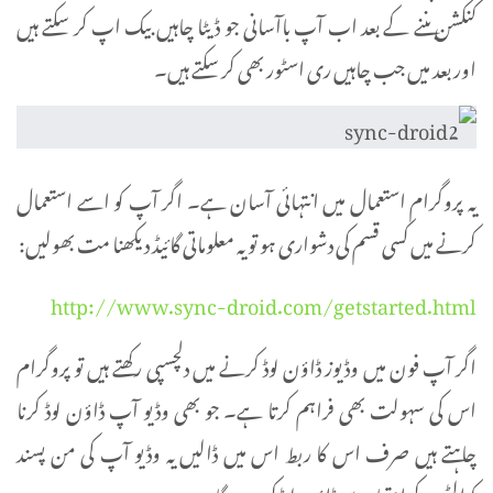
کنکشن بننے کے بعد اب آپ باآسانی جو ڈیٹا چاہیں بیک اپ کر سکتے ہیں
اور بعد میں جب چاہیں ری اسٹور بھی کر سکتے ہیں۔
یہ پروگرام استعمال میں انتہائی آسان ہے۔ اگر آپ کو اسے استعمال
کرنے میں کسی قسم کی دشواری ہو تو یہ معلوماتی گائیڈ دیکھنا مت بھولیں:
http://www.sync-droid.com/getstarted.html
اگر آپ فون میں وڈیوز ڈاؤن لوڈ کرنے میں دلچسپی رکھتے ہیں تو پروگرام
اس کی سہولت بھی فراہم کرتا ہے۔ جو بھی وڈیو آپ ڈاؤن لوڈ کرنا
چاہتے ہیں صرف اس کا ربط اس میں ڈالیں یہ وڈیو آپ کی من پسند
کوالٹی کے اعتبار سے ڈاؤن لوڈ کر دے گا: