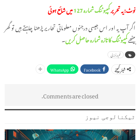
نوٹ: یہ تحریر
کمپیوٹنگ شمارہ 127
میں شائع ہوئی
اگر آپ یہ اور اس جیسی درجنوں معلوماتی تحاریر پڑھنا چاہتے ہیں تو گھر
بیٹھے
کمپیوٹنگ کا تازہ شمارہ حاصل کریں
۔
ٹم برنرز لی
WhatsApp
Facebook
شیئر کیجئے
Comments are closed.
ٹیکنالوجی نیوز