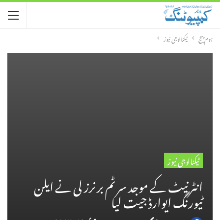
ہوم پیج
ٹیکنالوجی نیوز
ٹیکنالوجی نیوز
انٹرنیٹ کے موجد سر ٹم برنرز لی نے ایلن
ٹیورنگ ایوارڈ جیت لیا