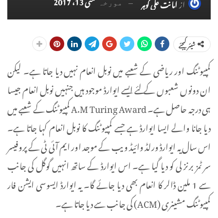
مئی 13، 2017
از
امانت علی گوہر
مورخہ
شیئر کیجئے
کمپیوٹنگ اور ریاضی کے شعبے میں نوبل انعام نہیں دیا جاتا ہے۔ لیکن
ان دونوں شعبوں کے لئے ایسے ایوارڈ موجود ہیں جنہیں نوبل انعام جیسا
ہی درجہ حاصل ہے۔ A.M Turing Award کمپیوٹنگ کے شعبے میں
دیا جانا والے ایسا ایوارڈ ہے جسے کمپیوٹنگ کا نوبل انعام کہا جاتا ہے۔
اس سال یہ ایوارڈ ورلڈ وائیڈ ویب کے موجد اور ایم آئی ٹی کے پروفیسر
سر ٹمز برنز لی کو دیا گیا ہے۔ اس ایوارڈ کے ساتھ انہیں گوگل کی جانب
سے 1 ملین ڈالر کا انعام بھی دیا جائے گا۔ یہ ایوارڈ ایسوسی ایشن فار
کمپیوٹنگ مشینری (ACM) کی جانب سے دیا جاتا ہے۔