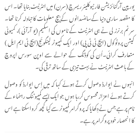
یورپین آرگنائزیشن فار نیوکلیئر ریسرچ (سرن) میں انٹرنیٹ بنایا تھا۔ اس
کا مقصد ساری دنیا کےسائنسدانوں کے بیچ معلومات کا تبادلہ کرنا تھا۔
سر ٹم برنرز لی نے ہی انٹرنیٹ کے ناموں کی اسکیم (یو آرآئی )، کمیونی
کیشن پروٹوکول (ایچ ٹی ٹی پی) اور ایک کمپیوٹر لینگوئج(ایچ ٹی ایم ایل )
متعارف کرائی۔اُن کی کوڈنگ کے حوالے سے اوپن سورس اپروچ
کے باعث انٹرنیٹ نے بہت تیزی کے ساتھ ترقی کی۔
انہوں نے ایوارڈ وصول کرتے ہوئے کہا کہ میں اِس ایوارڈ کو وصول
کرتے ہوئے اعزاز محسوس کررہا ہوں جو ایک ایسے کمپیوٹنگ رہنماء کے
نام پر ہے جس نے دِکھایا کہ پروگرامر کمپیوٹر سے کیا کچھ کرواسکتا ہے اس
کا انحصار خود پروگرامر پر ہے۔