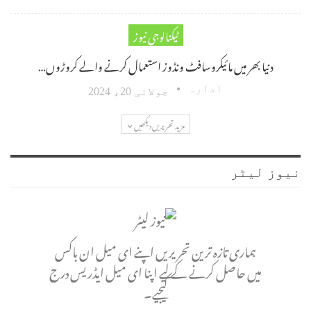
ٹیکنالوجی نیوز
دنیا بھر میں مائیکروسافٹ ونڈوز استعمال کرنے والے کروڑوں…
ادارہ
جولائی 20، 2024
مزید تحریریں دیکھیں
نیوز لیٹر
ہماری تازہ ترین تحریریں اپنے ای میل ان باکس
میں حاصل کرنے کے لیے اپنا ای میل ایڈریس درج
کیجیے۔