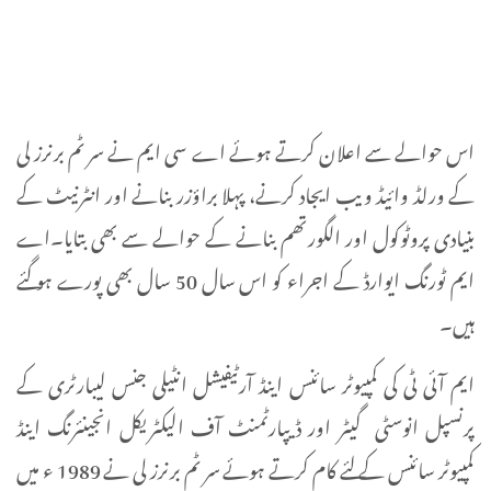
اس حوالے سے اعلان کرتے ہوئے اے سی ایم نے سر ٹم برنرز لی
کے ورلڈ وائیڈ ویب ایجاد کرنے، پہلا براؤزر بنانے اور انٹرنیٹ کے
بنیادی پروٹوکول اور الگورتھم بنانے کے حوالے سے بھی بتایا۔اے
ایم ٹورنگ ایوارڈ کے اجراء کو اس سال 50 سال بھی پورے ہو گئے
ہیں۔
ایم آئی ٹی کی کمپیوٹر سائنس اینڈ آرٹیفیشل انٹیلی جنس لیبارٹری کے
پرنسپل انوسٹی گیٹر اور ڈیپارٹمنٹ آف الیکٹریکل انجینئرنگ اینڈ
کمپیوٹر سائنس کے لئے کام کرتے ہوئے سر ٹم برنرز لی نے 1989 ء میں