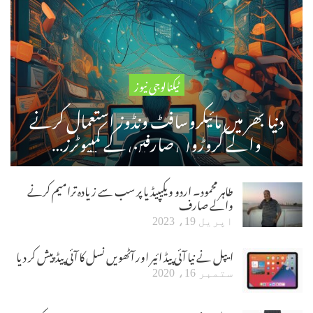
ٹیکنالوجی نیوز
دنیا بھر میں مائیکروسافٹ ونڈوز استعمال کرنے
والے کروڑوں صارفین کے کمپیوٹرز…
طاہر محمود۔ اردو ویکیپیڈیا پر سب سے زیادہ ترامیم کرنے
والے صارف
اپریل 19، 2023
ایپل نے نیا آئی پیڈ ائیر اور آٹھویں نسل کا آئی پیڈ پیش کر دیا
ستمبر 16، 2020