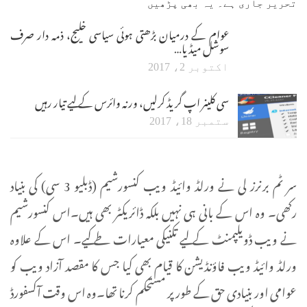
تحریر جاری ہے۔ یہ بھی پڑھیں
عوام کے درمیان بڑھتی ہوئی سیاسی خلیج، ذمہ دار صرف
سوشل میڈیا…
اکتوبر 2، 2017
سی کلینر اپ گریڈ کرلیں، ورنہ وائرس کے لیے تیار رہیں
ستمبر 18، 2017
سر ٹم برنرز لی نے ورلڈ وائیڈ ویب کنسورشیم (ڈبلیو 3 سی) کی بنیاد
رکھی۔ وہ اس کے بانی ہی نہیں بلکہ ڈائریکٹر بھی ہیں۔اس کنسورشیم
نے ویب ڈویلپمنٹ کے لیے تکنیکی معیارات طے کیے۔ اس کے علاوہ
ورلڈ وائیڈ ویب فاؤنڈیشن کا قیام بھی کیا جس کا مقصد آزاد ویب کو
عوامی اور بنیادی حق کے طور پر مستحکم کرنا تھا۔وہ اس وقت آکسفورڈ