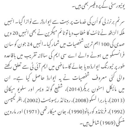
یونیورسٹی کے پروفیسر بھی ہیں۔
سر ٹم برنرز لی کو اُن کی خدمات پر بہت سے ایوارڈز سے نوازا گیا۔ انہیں
ملکہ الزبتھ نے نائٹ کا خطاب دیا تو ٹائم میگزین نے بھی انہیں 20 ویں
صدی کی 100 اہم ترین شخصیات میں شمار کیا۔انہیں 24 جون کو سان
فرانسسکو میں ہونے والے اے سی ایم کی سالانہ تقریب میں باقاعدہ
طور پر ٹیورنگ ایوارڈ ددیا جائے گا۔ماضی میں ایم آئی ٹی سے تعلق رکھنے
والی کئی معروف شخصیات نے یہ ایوارڈ حاصل کیا ہے۔ ان
میں مائیکل اسٹون بریکر(2014)، شفیع گولڈ ویسر اور سلویو میکالی
(2013)، باربرا لسکو (2008)، رونالڈ ریسویسٹ (2002)، بٹلر لیمپسن
(1992)، فرنانڈو کورباٹو(1990)، جان میکارتھی (1971) اور ماروین
منسکی (1969) شامل ہیں۔