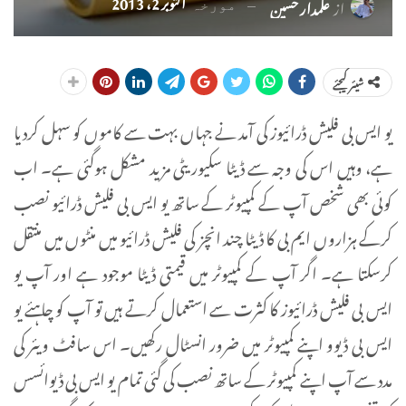
اکتوبر 2، 2013
از
علمدار حسین
مورخہ
شیئر کیجئے
یو ایس بی فلیش ڈرائیوز کی آمد نے جہاں بہت سے کاموں کو سہل کردیا
ہے، وہیں اس کی وجہ سے ڈیٹا سکیوریٹی مزید مشکل ہوگئی ہے۔ اب
کوئی بھی شخص آپ کے کمپیوٹر کے ساتھ یو ایس بی فلیش ڈرائیو نصب
کرکے ہزاروں ایم بی کا ڈیٹا چند انچز کی فلیش ڈرائیو میں منٹوں میں منتقل
کرسکتا ہے۔ اگر آپ کے کمپیوٹر میں قیمتی ڈیٹا موجود ہے اور آپ یو
ایس بی فلیش ڈرائیوز کا کثرت سے استعمال کرتے ہیں تو آپ کو چاہئے یو
ایس بی ڈیوو اپنے کمپیوٹر میں ضرور انسٹال رکھیں۔ اس سافٹ ویئر کی
مدد سے آپ اپنے کمپیوٹر کے ساتھ نصب کی گئی تمام یو ایس بی ڈیوائسس