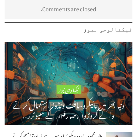
Comments are closed.
ٹیکنالوجی نیوز
ٹیکنالوجی نیوز
دنیا بھر میں مائیکروسافٹ ونڈوز استعمال کرنے
والے کروڑوں صارفین کے کمپیوٹرز…
طاہر محمود۔ اردو ویکیپیڈیا پر سب سے زیادہ ترامیم کرنے