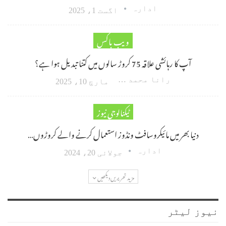
ادارہ
اگست 1، 2025
ویب باکس
آپ کا رہائشی علاقہ 75 کروڑ سالوں میں کتنا تبدیل ہوا ہے؟
رانا محمد امین اکبر
مارچ 10، 2025
ٹیکنالوجی نیوز
دنیا بھر میں مائیکروسافٹ ونڈوز استعمال کرنے والے کروڑوں…
ادارہ
جولائی 20، 2024
مزید تحریریں دیکھیں
نیوز لیٹر