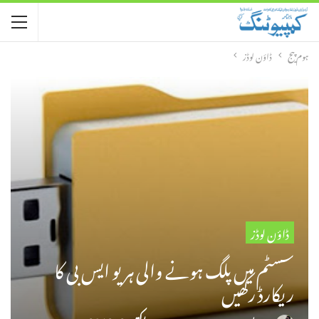
ہوم پیج
ڈاؤن لوڈز
ڈاؤن لوڈز
سسٹم میں پلگ ہونے والی ہر یو ایس بی کا
ریکارڈ رکھیں