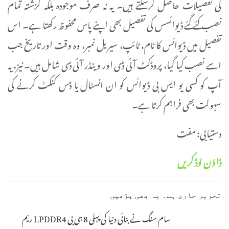
کی تفصیلات حاصل کرسکتے ہیں۔ یہ نہ صرف موجودہ بلکہ گزشتہ تمام
نصب کئے گئے ڈیوائسس کی تفصیل بھی اپنے پاس محفوظ رکھتا ہے۔ اس
تفصیل میں ڈیوائس کا نام، ٹائپ، سیریل نمبر، وہ وقت اور تاریخ جب
اسے نصب کیا گیا، پروڈکٹ آئی ڈی اور وینڈر آئی ڈی شامل ہیں۔ نیز، یہ
آپ کو کسی یو ایس بی ڈیوائس کو ان انسٹال یا ڈس کنکٹ کرنے کی
سہولت بھی فراہم کرتا ہے۔
دستیابی: مفت
ڈاؤن لوڈ کریں
تحریر جاری ہے۔ یہ بھی پڑھیں
سام سنگ نے بنائی دنیا کی پہلی 8 جی بی LPDDR4 ریم