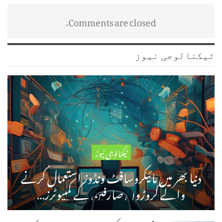
Comments are closed.
ٹیکنالوجی نیوز
ٹیکنالوجی نیوز
دنیا بھر میں مائیکروسافٹ ونڈوز استعمال کرنے
والے کروڑوں صارفین کے کمپیوٹرز…