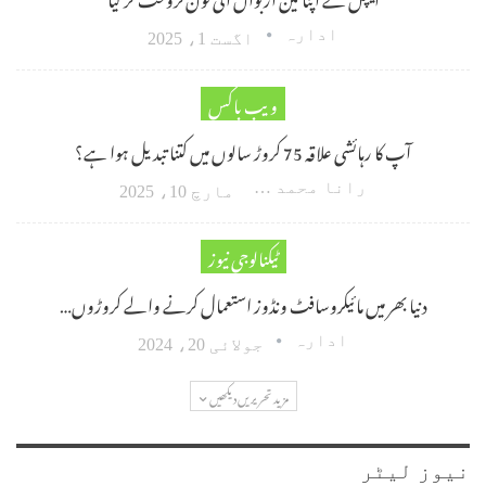
ادارہ
اگست 1، 2025
ویب باکس
آپ کا رہائشی علاقہ 75 کروڑ سالوں میں کتنا تبدیل ہوا ہے؟
رانا محمد امین اکبر
مارچ 10، 2025
ٹیکنالوجی نیوز
دنیا بھر میں مائیکروسافٹ ونڈوز استعمال کرنے والے کروڑوں…
ادارہ
جولائی 20، 2024
مزید تحریریں دیکھیں
نیوز لیٹر