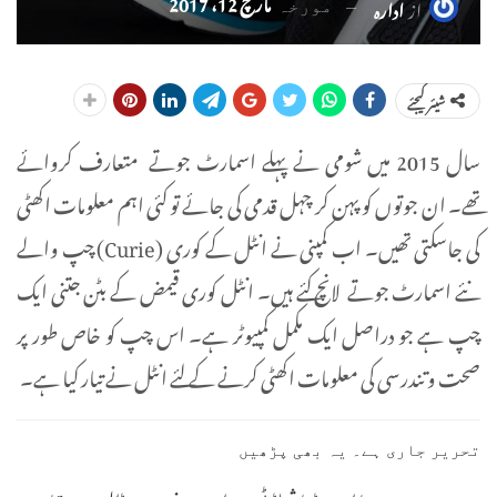
مارچ 12، 2017
از
ادارہ
مورخہ
شیئر کیجئے
سال 2015 میں شومی نے پہلے اسمارٹ جوتے متعارف کروائے
تھے۔ ان جوتوں کو پہن کر چہل قدمی کی جائے تو کئی اہم معلومات اکھٹی
کی جاسکتی تھیں۔ اب کمپنی نے انٹل کے کوری (Curie) چپ والے
نئے اسمارٹ جوتے لانچ کئے ہیں۔ انٹل کوری قیمض کے بٹن جتنی ایک
چپ ہے جو دراصل ایک مکمل کمپیوٹر ہے۔ اس چپ کو خاص طور پر
صحت و تندرسی کی معلومات اکھٹی کرنے کے لئے انٹل نے تیار کیا ہے۔
تحریر جاری ہے۔ یہ بھی پڑھیں