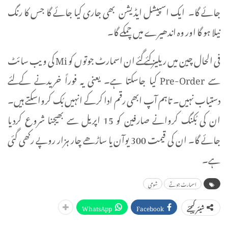
جائے گا۔ ایک اسپیشل ایڈیشن بھی جاری کیا جائے گا جس کا رنگ
نیلا ہو گا اور وہ اندھیرے میں چمکے گا۔
فی الحال چین میں ریلیز کئے گئے ان اسمارٹ جوتوں کو Mi کی ویب سائٹ
سے Pre-Order کیا جاسکتا ہے۔ یعنی یہ فوراً خریدنے کے لئے
دستیاب نہیں۔ تاہم آپ ابھی رقم ادا کرکے انہیں بُک کرواسکتے ہیں۔
ان کی بُکنگ کروانے صارفین کو 15 اپریل سے بھیجنا شروع کردیا
جائے گا۔ ان کی قیمت 300 یوآن یا ساڑھے چار ہزار روپے رکھی گئی
ہے۔
اسمارٹ جوتے
شومی
WhatsApp
Facebook
شیئر کیجئے