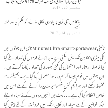
نیا این ویڈیا شیلڈ ٹی وی اب صرف 179 ڈالر میں دستیاب
ستمبر 25، 2017
چائنا میں آئی فون پر پابندی لگائی جائے، کوالکم کی عدالت
سے…
اکتوبر 14، 2017
نائنٹی Minutes Ultra Smart Sportswear نامی ان جوتوں میں
لگی بیٹری 60 دن تک چل سکتی ہے ۔ یہ جوتے قدموں کی تعداد، طے کیا
گیا فاصلہ، رفتار اور استعمال کی گئی کیلوریز کی تعداد ریکارڈ کرتے ہیں۔
ان جوتوں میں فوم جیسا آرام دہ مادہ استعمال کیا گیا ہے۔ پھسلنے سے
محفوظ رکھنے اور جراثیم کش خصوصیات پیدا کرنے کے لئے اس میں
خاص انتظام کیا گیا ہے۔ مارکیٹ میں انہیں مردوں کے لئے سیاہ اور نیلے
جبکہ خواتین کے لئے سیاہ اور گلابی رنگ میں فروخت کے لئے پیش کیا