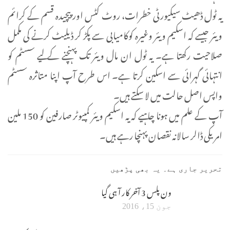
یہ ٹول ڈھیٹ سیکیورٹی خطرات، روٹ کٹس اور پیچیدہ قسم کے کرائم
ویئر جیسے کہ اسکیم ویئر وغیرہ کوکامیابی سے پکڑ کر ڈیلیٹ کرنے کی مکمل
صلاحیت رکھتا ہے۔ یہ ٹول ان مال ویئر تک پہنچنے کے لیے سسٹم کو
انتہائی گہرائی سے اسکین کرتا ہے۔ اس طرح آپ اپنا متاثرہ سسٹم
واپس اصل حالت میں لا سکتے ہیں۔
آپ کے علم میں ہونا چاہیے کہ یہ اسکیم ویئر کمپیوٹر صارفین کو 150 ملین
امریکی ڈالر سالانہ نقصان پہنچا رہے ہیں۔
تحریر جاری ہے۔ یہ بھی پڑھیں
ون پلس 3 آخر کار آ ہی گیا
جون 15، 2016