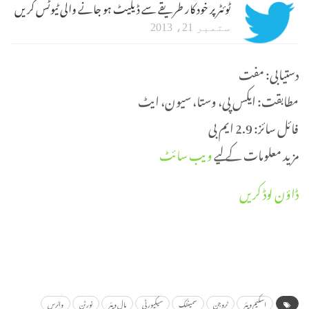
ٹوئٹر پر خود کار طریقے سے ڈیلیٹ ہو جانے والی ٹیوٹس کریں
ستمبر 21، 2013
دستیابی: مفت
مطابقت: ایکس پی، وستا، سیون، ایٹ
فائل سائز: 2.9 ایم بی
مزید معلومات کے لیے
ویب سائٹ
ڈاؤن لوڈ کریں
اسکیم ویئر
ٹروجن
سمینٹک
سیکیورٹی
مال ویئر
نورٹن
وائرس