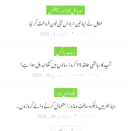
موبائل فونز اور ٹیبلٹس
ایپل نے اپنا تین اربواں آئی فون فروخت کر لیا
ادارہ
اگست 1، 2025
ویب باکس
آپ کا رہائشی علاقہ 75 کروڑ سالوں میں کتنا تبدیل ہوا ہے؟
رانا محمد امین اکبر
مارچ 10، 2025
ٹیکنالوجی نیوز
دنیا بھر میں مائیکروسافٹ ونڈوز استعمال کرنے والے کروڑوں…
ادارہ
جولائی 20، 2024
مزید تحریریں دیکھیں