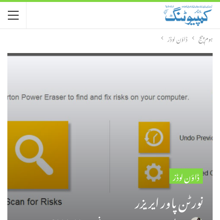
ہوم پیج
ڈاؤن لوڈز
ڈاؤن لوڈز
نورٹن پاور ایریزر