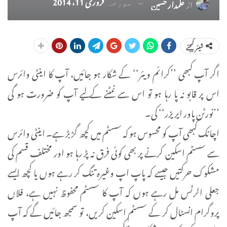
فروری 11، 2014
از
علمدار حسین
مورخہ
شیئر کیجئے
اگر آپ کبھی ’’کرائم ویئر‘‘ کے شکار ہو جائیں، آپ کا اینٹی وائرس
اس پر قابو نہ پا رہا ہو تو اس سے نمٹنے کے لیے آپ کو ضرورت ہو گی
’’نورٹن پاور ایریزر‘‘ کی۔
اچانک کبھی آپ کو محسوس ہو کہ سسٹم میں کچھ گڑبڑ ہے۔ اینٹی وائرس
سے سسٹم اسکین کرنے پر بھی کوئی فرق نہ پڑ رہا ہو اور مختلف قسم کی
مشکوک حرکتیں جیسے کہ پاپ اپ وغیرہ تنگ کر رہے ہوں یا کچھ ایسے
جعلی الرٹس مل رہے ہوں کہ آپ کا سسٹم محفوظ نہیں ہے، فلاں
پروگرام انسٹال کر کے سسٹم اسکین کریں، تو سمجھ جائیں گے کہ آپ