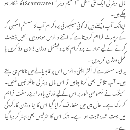
مال ویئر کی ایک نئی شکل ’’اسکیم ویئر‘‘ (Scamware) کا شکار ہو
چکے ہیں۔
اچانک آپ دیکھتے ہیں کہ کوئی سیکیورٹی پروگرام آپ کا سسٹم اسکین کر
کے رپورٹ فراہم کر دیتا ہے کہ اتنے وائرس موجود ہیں انھیں ڈیلیٹ
کرنے کے لیے ہمارے پروگرام کا پروفیشنل ورژن ڈاؤن لوڈ کریں یا
مکمل ورژن خریدیں۔
یہ ایسا مسئلہ ہے کہ اکثر اینٹی وائرس اس پر قابو پانے میں ناکام ہی رہتے
ہیں۔ آپ تلاش بھی کرنا چاہیں تو اس مال ویئر کی فائلز نہیں ملتیں۔
سمینٹک نے خصوصی طور پر اس کے لیے نورٹن پاور ایریزر مفت فراہم
کر رکھا ہے۔ حال ہی میں متعارف کرایا گیا اس کا نیا ورژن کارکردگی
میں بہت عمدہ ثابت ہوا ہے۔ جبکہ اس کاانٹرفیس بھی بہتر کر دیا گیا
ہے۔