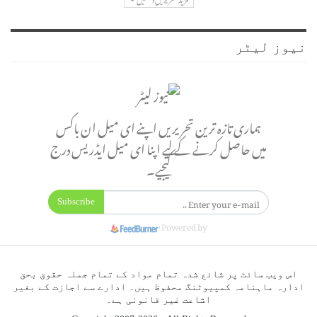
نیوز لیٹر
ہماری تازہ ترین تحریریں اپنے ای میل ان باکس
میں حاصل کرنے کے لیے اپنا ای میل ایڈریس درج
کیجیے۔
Subscribe
Powered by
اس ویب سائٹ پر شائع شدہ تمام مواد کے تمام جملہ حقوق بحق
ادارہ ماہنامہ کمپیوٹنگ محفوظ ہیں۔ ادارے سے اجازت کے بغیر
اشاعت غیر قانونی ہے۔