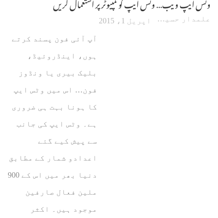
وٹس ایپ ویب… وٹس ایپ کو کمپیوٹر پر استعمال کریں
علمدار حسین
اپریل 1، 2015
آپ آئی فون پسند کرتے
ہوں، اینڈروئیڈ،
بلیک بیری یا ونڈوز
فون… اس میں وٹس ایپ
کا ہونا بہت ہی ضروری
ہے۔ وٹس ایپ کی جانب
سے پیش کیے گئے
اعدادو شمار کے مطابق
دنیا بھر میں اس کے 900
ملین فعال صارفین
موجود ہیں۔ اکثر