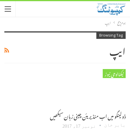
ہوم پیج
ایپ
Browsing Tag
ایپ
ٹیکنالوجی نیوز
ڈولینگو میں اب منڈیریئن چینی زبان سیکھیں
بابر خان
نومبر 17، 2017