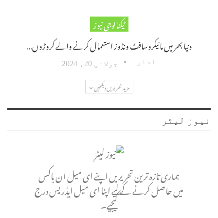
ٹیکنالوجی نیوز
دنیا بھر میں مائیکروسافٹ ونڈوز استعمال کرنے والے کروڑوں…
ادارہ
جولائی 20، 2024
مزید تحریریں دیکھیں
نیوز لیٹر
ہماری تازہ ترین تحریریں اپنے ای میل ان باکس
میں حاصل کرنے کے لیے اپنا ای میل ایڈریس درج
کیجیے۔