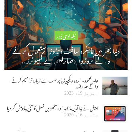
ٹیکنالوجی نیوز
دنیا بھر میں مائیکروسافٹ ونڈوز استعمال کرنے
والے کروڑوں صارفین کے کمپیوٹرز…
طاہر محمود۔ اردو ویکیپیڈیا پر سب سے زیادہ ترامیم کرنے
والے صارف
اپریل 19، 2023
ایپل نے نیا آئی پیڈ ائیر اور آٹھویں نسل کا آئی پیڈ پیش کر دیا
ستمبر 16، 2020