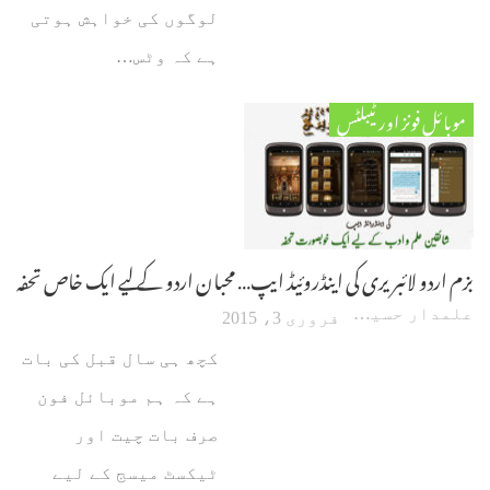
لوگوں کی خواہش ہوتی
ہے کہ وٹس…
موبائل فونز اور ٹیبلٹس
بزم اردو لائبریری کی اینڈروئیڈ ایپ… محبان اردو کے لیے ایک خاص تحفہ
علمدار حسین
فروری 3، 2015
کچھ ہی سال قبل کی بات
ہے کہ ہم موبائل فون
صرف بات چیت اور
ٹیکسٹ میسج کے لیے