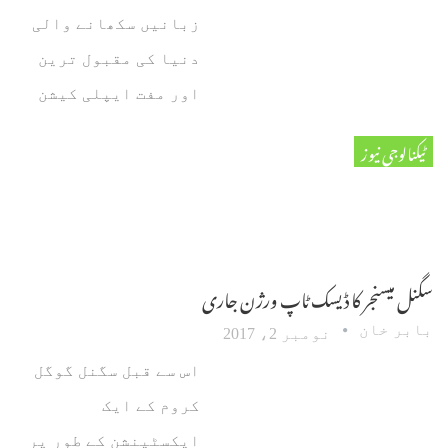
زبانیں سکھانے والی
دنیا کی مقبول ترین
اور مفت ایپلی کیشن
ٹیکنالوجی نیوز
سگنل میسنجر کا ڈیسک ٹاپ ورژن جاری
بابر خان
نومبر 2، 2017
اس سے قبل سگنل گوگل
کروم کے ایک
ایکسٹینشن کے طور پر