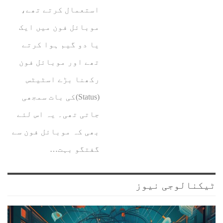
استعمال کرتے تھے،
موبائل فون میں ایک
یا دو گیم ہوا کرتے
تھے اور موبائل فون
رکھنا بڑے اسٹیٹس
(Status)کی بات سمجھی
جاتی تھی۔ یہ اس لئے
بھی کہ موبائل فون سے
گفتگو بہت…
ٹیکنالوجی نیوز