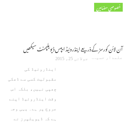
خصوصی مضامین
‫آن لائن کورسز کے ذریعے اینڈروئیڈ ایپس ڈیویلپمنٹ سیکھیں‬
علمدار حسین
جولائی 25، 2015
اینڈروئیڈ کی
مقبولیت کسی سے ڈھکی
چھپی نہیں، بلکہ اس
وقت اینڈروئیڈ اپنے
عروج پر ہے۔ یہی وجہ
ہے کہ ڈیویلپرز نے