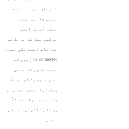
گاڑیاں بھی اسمارٹ
ہوتی جا رہی ہیں،
بلکہ اب تو اتنی
ہوگئی ہیں کہ مالک کو
ہدایات دینے لگی ہیں۔
connected گاڑیوں کے
جدید تصور کے حامی
اسی خصوصیت کو ہر جگہ
پیش کرتے ہیں اور یہی
وجہ ہے کہ چندنسبتاً
پرانی گاڑیوں نے بھی
ایسی…