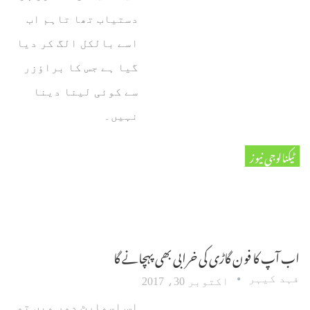
دستیاب تھا تاہم اب
اسے بالکل الگ کر دیا
گیا ہے جس کا براؤزر
سے کوئی لینا دینا
نہیں۔
ٹیکنالوجی نیوز
اب آپ کا فون گاڑی کی خرابی بھی پہچانے گا
فہد کیہر
اکتوبر 30، 2017
اس اسمارٹ دور میں تو