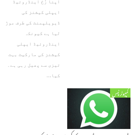
اپنا رُخ اینڈروئیڈ
ایپلی کیشنز کی
ڈیویلپمنٹ کی طرف موڑ
لیا ہے کیونکہ
اینڈروئیڈ ایپلی
کیشنز کی مارکیٹ بہت
تیزی سے پھیل رہی ہے۔
کیا…
کمپیوٹر ٹپس