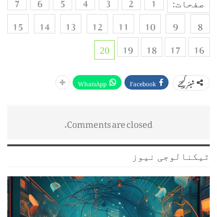
7
6
5
4
3
2
1
صفحات:
15
14
13
12
11
10
9
8
19
18
17
16
20
WhatsApp
Facebook
شیئر کیجئے
Comments are closed.
ٹیکنالوجی نیوز