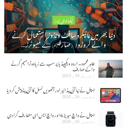
ٹیکنالوجی نیوز
دنیا بھر میں مائیکروسافٹ ونڈوز استعمال کرنے
والے کروڑوں صارفین کے کمپیوٹرز…
طاہر محمود۔ اردو ویکیپیڈیا پر سب سے زیادہ ترامیم کرنے
والے صارف
اپریل 19، 2023
ایپل نے نیا آئی پیڈ ائیر اور آٹھویں نسل کا آئی پیڈ پیش کر دیا
ستمبر 16، 2020
ایپل نے واچ سیریز 6 اور واچ ایس ای متعارف کرا دی
ستمبر 16، 2020