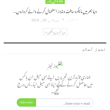
دنیا بھر میں مائیکروسافٹ ونڈوز استعمال کرنے والے کروڑوں…
ادارہ
جولائی 20، 2024
مزید تحریریں دیکھیں
نیوز لیٹر
ہماری تازہ ترین تحریریں اپنے ای میل ان باکس
میں حاصل کرنے کے لیے اپنا ای میل ایڈریس درج
کیجیے۔
Subscribe