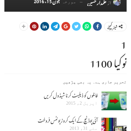
جون 15، 2016
از
علمدار حسین
مورخہ
شیئر کیجئے
1
نوکیا 1100
تحریر جاری ہے۔ یہ بھی پڑھیں
فائلوں کو ڈیلیٹ کرنا شیڈول کریں
اپریل 2، 2015
آئی پوڈ ٹچ کے ایک کروڑ یونٹس فروخت
مئی 31، 2013