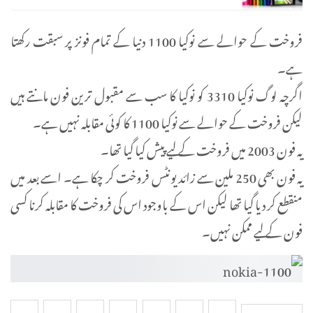
فروخت کے حوالے سے نوکیا 1100 دنیا کے تمام فونز پر سبقت رکھتا
ہے۔
اگرچہ لوگ نوکیا 3310 کو نوکیا کا سب سے مقبول ترین فون مانتے ہیں
لیکن فروخت کے حوالے سے نوکیا 1100 کا کوئی مقابلہ نہیں ہے۔
یہ فون 2003 میں فروخت کے لیے پیش کیا گیا تھا۔
یہ فون بھی 250 ملین سے زائد یونٹس فروخت کر چکا ہے۔ اسے بعد میں
منقطع کر دیا گیا تھا لیکن اس کے باوجود اس کی فروخت کا مقابلہ کرنا کسی
فون کے لیے ممکن نہیں۔